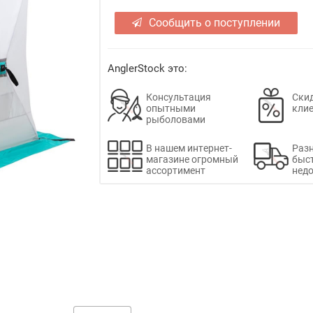
Сообщить о поступлении
AnglerStock это:
Консультация
Скид
опытными
кли
рыболовами
В нашем интернет-
Раз
магазине огромный
быс
ассортимент
недо