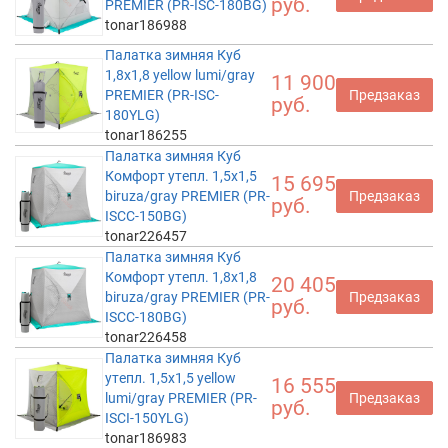
руб.
PREMIER (PR-ISC-180BG)
tonar186988
Палатка зимняя Куб
1,8х1,8 yellow lumi/gray
11 900
PREMIER (PR-ISC-
Предзаказ
руб.
180YLG)
tonar186255
Палатка зимняя Куб
Комфорт утепл. 1,5х1,5
15 695
biruza/gray PREMIER (PR-
Предзаказ
руб.
ISCC-150BG)
tonar226457
Палатка зимняя Куб
Комфорт утепл. 1,8х1,8
20 405
biruza/gray PREMIER (PR-
Предзаказ
руб.
ISCC-180BG)
tonar226458
Палатка зимняя Куб
утепл. 1,5х1,5 yellow
16 555
lumi/gray PREMIER (PR-
Предзаказ
руб.
ISCI-150YLG)
tonar186983