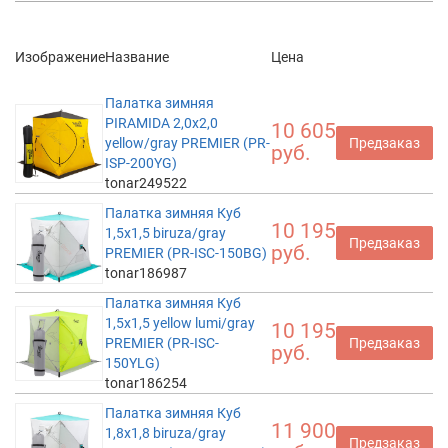
Изображение
Название
Цена
Палатка зимняя
PIRAMIDA 2,0х2,0
10 605
yellow/gray PREMIER (PR-
Предзаказ
руб.
ISP-200YG)
tonar249522
Палатка зимняя Куб
10 195
1,5х1,5 biruza/gray
Предзаказ
руб.
PREMIER (PR-ISC-150BG)
tonar186987
Палатка зимняя Куб
1,5х1,5 yellow lumi/gray
10 195
PREMIER (PR-ISC-
Предзаказ
руб.
150YLG)
tonar186254
Палатка зимняя Куб
11 900
1,8х1,8 biruza/gray
Предзаказ