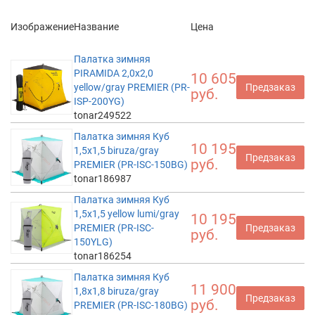
Изображение
Название
Цена
Палатка зимняя
PIRAMIDA 2,0х2,0
10 605
yellow/gray PREMIER (PR-
Предзаказ
руб.
ISP-200YG)
tonar249522
Палатка зимняя Куб
10 195
1,5х1,5 biruza/gray
Предзаказ
руб.
PREMIER (PR-ISC-150BG)
tonar186987
Палатка зимняя Куб
1,5х1,5 yellow lumi/gray
10 195
PREMIER (PR-ISC-
Предзаказ
руб.
150YLG)
tonar186254
Палатка зимняя Куб
11 900
1,8х1,8 biruza/gray
Предзаказ
руб.
PREMIER (PR-ISC-180BG)