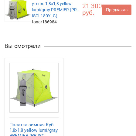
утепл. 1,8х1,8 yellow
21 300
lumi/gray PREMIER (PR-
Предзаказ
руб.
ISCI-180YLG)
tonar186984
Вы смотрели
Палатка зимняя Куб
1,8х1,8 yellow lumi/gray
PREMIER (PR-ISC-