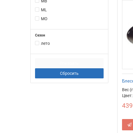
MB
ML
MO
Сезон
лето
Блес
Вес (г
Цвет:
439