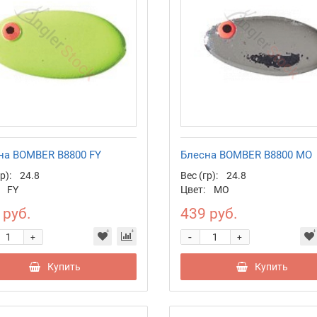
на BOMBER B8800 FY
Блесна BOMBER B8800 MO
р):
24.8
Вес (гр):
24.8
FY
Цвет:
MO
 руб.
439 руб.
-
+
+
Купить
Купить