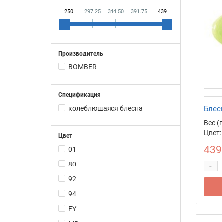
250
297.25
344.50
391.75
439
Производитель
BOMBER
Спецификация
колеблющаяся блесна
Блес
Вес (г
Цвет:
Цвет
439
01
80
-
92
94
FY