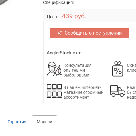
Спецификация:
439 руб.
Цена:
Сообщить о поступлении
AnglerStock это:
Консультация
Скид
опытными
кли
рыболовами
В нашем интернет-
Раз
магазине огромный
быс
ассортимент
недо
Гарантия
Модели