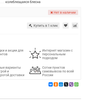
колеблющаяся блесна
Нет в наличии
Купить в 1 клик
ки и акции для
Интернет магазин с
ентов
персональным
подходом
ные варианты
Сотни пунктов
трой и
самовывоза по всей
рогой доставки
России