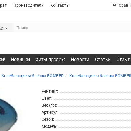
рат
Производители
Контакты
Сравн
де
и!
Новинки
Хиты продаж
Новости
Статьи
Отзыв
Колеблющиеся блёсны BOMBER
Колеблющиеся блёсны BOMBER
Рейтинг:
Цвет:
Вес (гр):
Артикул:
Сезон:
Модель: