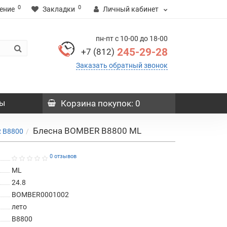
0
0
ение
Закладки
Личный кабинет
пн-пт с 10-00 до 18-00
245-29-28
+7 (812)
Заказать обратный звонок
ы
Корзина
покупок
: 0
Блесна BOMBER B8800 ML
 B8800
0 отзывов
ML
24.8
BOMBER0001002
лето
B8800