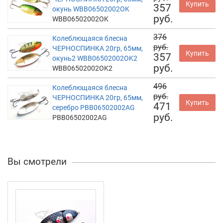
Купить
357
окунь WBB06502002OK
руб.
WBB06502002OK
376
Колеблющаяся блесна
руб.
ЧЕРНОСПИНКА 20гр, 65мм,
Купить
357
окунь2 WBB06502002OK2
руб.
WBB06502002OK2
496
Колеблющаяся блесна
руб.
ЧЕРНОСПИНКА 20гр, 65мм,
Купить
471
серебро PBB06502002AG
руб.
PBB06502002AG
Вы смотрели