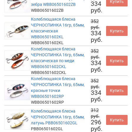
Купить
334
зебра WBB06501602ZB
руб.
WBB06501602ZB
Колеблющаяся блесна
352
ЧЕРНОСПИНКА 16гр, 65мм,
руб.
классическая
Купить
334
WBB06501602KL
руб.
WBB06501602KL
Колеблющаяся блесна
352
ЧЕРНОСПИНКА 16гр, 65мм,
руб.
классическая по меди
Купить
334
WBB06501602CKL
руб.
WBB06501602CKL
Колеблющаяся блесна
352
ЧЕРНОСПИНКА 16гр, 65мм,
руб.
красные точки
Купить
334
WBB06501602RP
руб.
WBB06501602RP
312
Колеблющаяся блесна
руб.
ЧЕРНОСПИНКА 16гр, 65мм,
Купить
296
латунь PBB06501602GL
руб.
PBB06501602GL