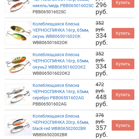
Купить
296
никель/медь PBB06501602SC
руб.
PBB06501602SC
352
Колеблющаяся блесна
руб.
ЧЕРНОСПИНКА 16гр, 65мм,
Купить
334
окунь WBB06501602OK
руб.
WBB06501602OK
352
Колеблющаяся блесна
руб.
ЧЕРНОСПИНКА 16гр, 65мм,
Купить
334
окунь2 WBB06501602OK2
руб.
WBB06501602OK2
472
Колеблющаяся блесна
руб.
ЧЕРНОСПИНКА 16гр, 65мм,
Купить
448
серебро PBB06501602AG
руб.
PBB06501602AG
376
Колеблющаяся блесна
руб.
ЧЕРНОСПИНКА 20гр, 65мм,
Купить
357
black-red WBB06502002BR
руб.
WBB06502002BR