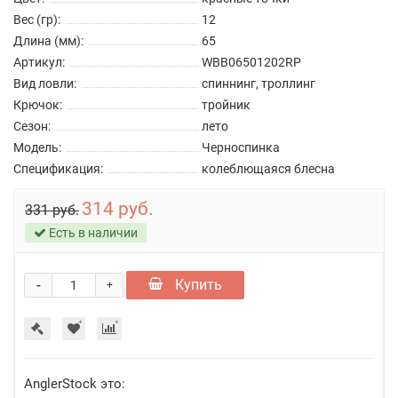
Вес (гр):
12
Длина (мм):
65
Артикул:
WBB06501202RP
Вид ловли:
спиннинг, троллинг
Крючок:
тройник
Сезон:
лето
Модель:
Черноспинка
Спецификация:
колеблющаяся блесна
314 руб.
331 руб.
Есть в наличии
-
Купить
+
AnglerStock это: