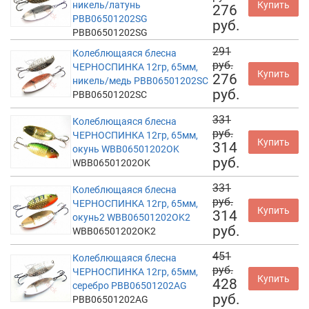
никель/латунь
Купить
276
PBB06501202SG
руб.
PBB06501202SG
291
Колеблющаяся блесна
руб.
ЧЕРНОСПИНКА 12гр, 65мм,
Купить
276
никель/медь PBB06501202SC
руб.
PBB06501202SC
331
Колеблющаяся блесна
руб.
ЧЕРНОСПИНКА 12гр, 65мм,
Купить
314
окунь WBB06501202OK
руб.
WBB06501202OK
331
Колеблющаяся блесна
руб.
ЧЕРНОСПИНКА 12гр, 65мм,
Купить
314
окунь2 WBB06501202OK2
руб.
WBB06501202OK2
451
Колеблющаяся блесна
руб.
ЧЕРНОСПИНКА 12гр, 65мм,
Купить
428
серебро PBB06501202AG
руб.
PBB06501202AG