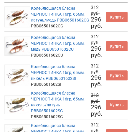
312
Колеблющаяся блесна
руб.
ЧЕРНОСПИНКА 16гр, 65мм,
Купить
296
латунь/медь PBB06501602CG
руб.
PBB06501602CG
312
Колеблющаяся блесна
руб.
ЧЕРНОСПИНКА 16гр, 65мм,
Купить
296
медь PBB06501602CU
руб.
PBB06501602CU
312
Колеблющаяся блесна
руб.
ЧЕРНОСПИНКА 16гр, 65мм,
Купить
296
никель PBB06501602SI
руб.
PBB06501602SI
Колеблющаяся блесна
312
ЧЕРНОСПИНКА 16гр, 65мм,
руб.
никель/латунь
Купить
296
PBB06501602SG
руб.
PBB06501602SG
312
Колеблющаяся блесна
руб.
ЧЕРНОСПИНКА 16гр, 65мм,