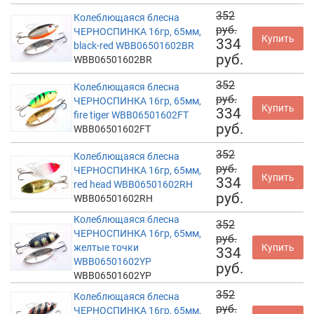
352
Колеблющаяся блесна
руб.
ЧЕРНОСПИНКА 16гр, 65мм,
Купить
334
black-red WBB06501602BR
руб.
WBB06501602BR
352
Колеблющаяся блесна
руб.
ЧЕРНОСПИНКА 16гр, 65мм,
Купить
334
fire tiger WBB06501602FT
руб.
WBB06501602FT
352
Колеблющаяся блесна
руб.
ЧЕРНОСПИНКА 16гр, 65мм,
Купить
334
red head WBB06501602RH
руб.
WBB06501602RH
Колеблющаяся блесна
352
ЧЕРНОСПИНКА 16гр, 65мм,
руб.
желтые точки
Купить
334
WBB06501602YP
руб.
WBB06501602YP
352
Колеблющаяся блесна
руб.
ЧЕРНОСПИНКА 16гр, 65мм,