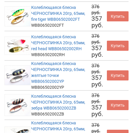
376
Колеблющаяся блесна
руб.
ЧЕРНОСПИНКА 20гр, 65мм,
Купить
357
fire tiger WBB06502002FT
руб.
WBB06502002FT
376
Колеблющаяся блесна
руб.
ЧЕРНОСПИНКА 20гр, 65мм,
Купить
357
red head WBB06502002RH
руб.
WBB06502002RH
Колеблющаяся блесна
376
ЧЕРНОСПИНКА 20гр, 65мм,
руб.
желтые точки
Купить
357
WBB06502002YP
руб.
WBB06502002YP
376
Колеблющаяся блесна
руб.
ЧЕРНОСПИНКА 20гр, 65мм,
Купить
357
зебра WBB06502002ZB
руб.
WBB06502002ZB
Колеблющаяся блесна
376
ЧЕРНОСПИНКА 20гр, 65мм,
руб.