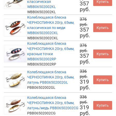
классическая
Купить
357
WBB06502002KL
руб.
WBB06502002KL
Колеблющаяся блесна
376
ЧЕРНОСПИНКА 20гр, 65мм,
руб.
классическая по меди
Купить
357
WBB06502002CKL
руб.
WBB06502002CKL
Колеблющаяся блесна
376
ЧЕРНОСПИНКА 20гр, 65мм,
руб.
красные точки
Купить
357
WBB06502002RP
руб.
WBB06502002RP
336
Колеблющаяся блесна
руб.
ЧЕРНОСПИНКА 20гр, 65мм,
Купить
319
латунь PBB06502002GL
руб.
PBB06502002GL
336
Колеблющаяся блесна
руб.
ЧЕРНОСПИНКА 20гр, 65мм,
Купить
319
латунь/медь PBB06502002CG
руб.
PBB06502002CG