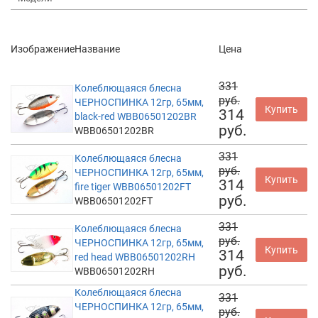
Изображение
Название
Цена
331
Колеблющаяся блесна
руб.
ЧЕРНОСПИНКА 12гр, 65мм,
Купить
314
black-red WBB06501202BR
руб.
WBB06501202BR
331
Колеблющаяся блесна
руб.
ЧЕРНОСПИНКА 12гр, 65мм,
Купить
314
fire tiger WBB06501202FT
руб.
WBB06501202FT
331
Колеблющаяся блесна
руб.
ЧЕРНОСПИНКА 12гр, 65мм,
Купить
314
red head WBB06501202RH
руб.
WBB06501202RH
Колеблющаяся блесна
331
ЧЕРНОСПИНКА 12гр, 65мм,
руб.