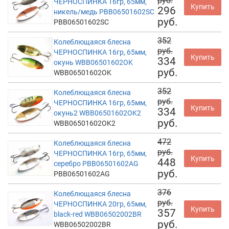
руб.
ЧЕРНОСПИНКА 16гр, 65мм,
Купить
296
никель/медь PBB06501602SC
руб.
PBB06501602SC
352
Колеблющаяся блесна
руб.
ЧЕРНОСПИНКА 16гр, 65мм,
Купить
334
окунь WBB06501602OK
руб.
WBB06501602OK
352
Колеблющаяся блесна
руб.
ЧЕРНОСПИНКА 16гр, 65мм,
Купить
334
окунь2 WBB06501602OK2
руб.
WBB06501602OK2
472
Колеблющаяся блесна
руб.
ЧЕРНОСПИНКА 16гр, 65мм,
Купить
448
серебро PBB06501602AG
руб.
PBB06501602AG
376
Колеблющаяся блесна
руб.
ЧЕРНОСПИНКА 20гр, 65мм,
Купить
357
black-red WBB06502002BR
руб.
WBB06502002BR