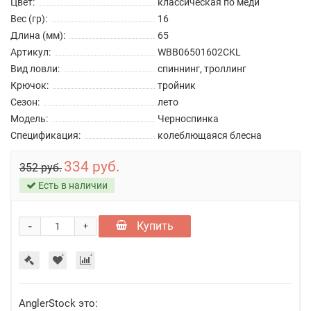
Цвет:
классическая по меди
Вес (гр):
16
Длина (мм):
65
Артикул:
WBB06501602CKL
Вид ловли:
спиннинг, троллинг
Крючок:
тройник
Сезон:
лето
Модель:
Черноспинка
Спецификация:
колеблющаяся блесна
334 руб.
352 руб.
Есть в наличии
-
Купить
+
AnglerStock это: