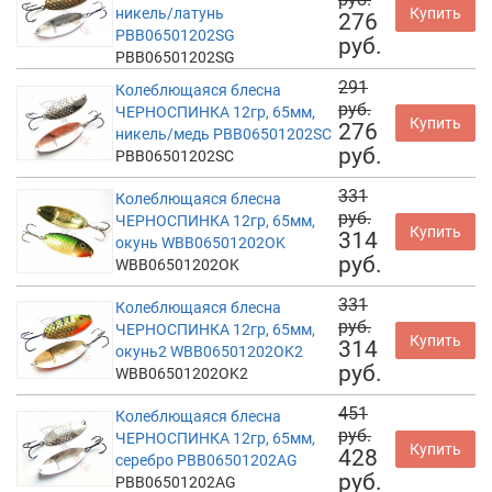
никель/латунь
Купить
276
PBB06501202SG
руб.
PBB06501202SG
291
Колеблющаяся блесна
руб.
ЧЕРНОСПИНКА 12гр, 65мм,
Купить
276
никель/медь PBB06501202SC
руб.
PBB06501202SC
331
Колеблющаяся блесна
руб.
ЧЕРНОСПИНКА 12гр, 65мм,
Купить
314
окунь WBB06501202OK
руб.
WBB06501202OK
331
Колеблющаяся блесна
руб.
ЧЕРНОСПИНКА 12гр, 65мм,
Купить
314
окунь2 WBB06501202OK2
руб.
WBB06501202OK2
451
Колеблющаяся блесна
руб.
ЧЕРНОСПИНКА 12гр, 65мм,
Купить
428
серебро PBB06501202AG
руб.
PBB06501202AG