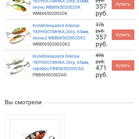
руб.
ЧЕРНОСПИНКА 20гр, 65мм,
Купить
357
окунь WBB06502002OK
руб.
WBB06502002OK
376
Колеблющаяся блесна
руб.
ЧЕРНОСПИНКА 20гр, 65мм,
Купить
357
окунь2 WBB06502002OK2
руб.
WBB06502002OK2
496
Колеблющаяся блесна
руб.
ЧЕРНОСПИНКА 20гр, 65мм,
Купить
471
серебро PBB06502002AG
руб.
PBB06502002AG
Вы смотрели