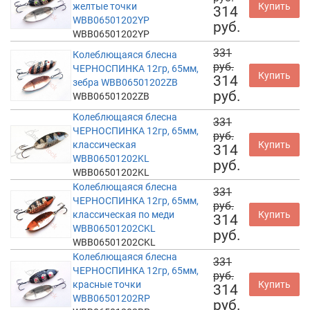
желтые точки
Купить
314
WBB06501202YP
руб.
WBB06501202YP
331
Колеблющаяся блесна
руб.
ЧЕРНОСПИНКА 12гр, 65мм,
Купить
314
зебра WBB06501202ZB
руб.
WBB06501202ZB
Колеблющаяся блесна
331
ЧЕРНОСПИНКА 12гр, 65мм,
руб.
классическая
Купить
314
WBB06501202KL
руб.
WBB06501202KL
Колеблющаяся блесна
331
ЧЕРНОСПИНКА 12гр, 65мм,
руб.
классическая по меди
Купить
314
WBB06501202CKL
руб.
WBB06501202CKL
Колеблющаяся блесна
331
ЧЕРНОСПИНКА 12гр, 65мм,
руб.
красные точки
Купить
314
WBB06501202RP
руб.