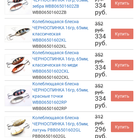
Купить
334
зебра WBB06501602ZB
руб.
WBB06501602ZB
Колеблющаяся блесна
352
ЧЕРНОСПИНКА 16гр, 65мм,
руб.
классическая
Купить
334
WBB06501602KL
руб.
WBB06501602KL
Колеблющаяся блесна
352
ЧЕРНОСПИНКА 16гр, 65мм,
руб.
классическая по меди
Купить
334
WBB06501602CKL
руб.
WBB06501602CKL
Колеблющаяся блесна
352
ЧЕРНОСПИНКА 16гр, 65мм,
руб.
красные точки
Купить
334
WBB06501602RP
руб.
WBB06501602RP
312
Колеблющаяся блесна
руб.
ЧЕРНОСПИНКА 16гр, 65мм,
Купить
296
латунь PBB06501602GL
руб.
PBB06501602GL