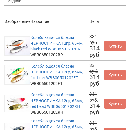
Модели
Изображение
Название
Цена
331
Колеблющаяся блесна
руб.
ЧЕРНОСПИНКА 12гр, 65мм,
Купить
314
black-red WBB06501202BR
руб.
WBB06501202BR
331
Колеблющаяся блесна
руб.
ЧЕРНОСПИНКА 12гр, 65мм,
Купить
314
fire tiger WBB06501202FT
руб.
WBB06501202FT
331
Колеблющаяся блесна
руб.
ЧЕРНОСПИНКА 12гр, 65мм,
Купить
314
red head WBB06501202RH
руб.
WBB06501202RH
Колеблющаяся блесна
331
ЧЕРНОСПИНКА 12гр, 65мм,
руб.