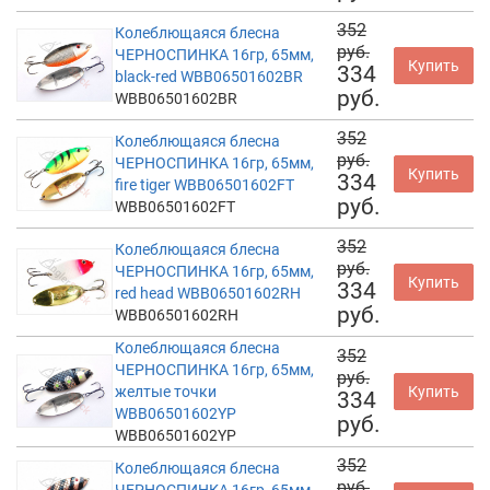
352
Колеблющаяся блесна
руб.
ЧЕРНОСПИНКА 16гр, 65мм,
Купить
334
black-red WBB06501602BR
руб.
WBB06501602BR
352
Колеблющаяся блесна
руб.
ЧЕРНОСПИНКА 16гр, 65мм,
Купить
334
fire tiger WBB06501602FT
руб.
WBB06501602FT
352
Колеблющаяся блесна
руб.
ЧЕРНОСПИНКА 16гр, 65мм,
Купить
334
red head WBB06501602RH
руб.
WBB06501602RH
Колеблющаяся блесна
352
ЧЕРНОСПИНКА 16гр, 65мм,
руб.
желтые точки
Купить
334
WBB06501602YP
руб.
WBB06501602YP
352
Колеблющаяся блесна
руб.
ЧЕРНОСПИНКА 16гр, 65мм,