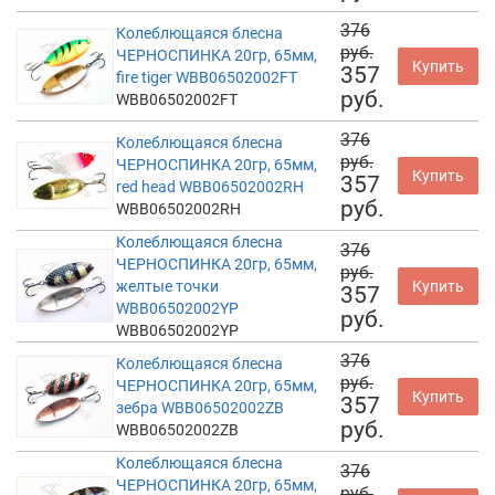
376
Колеблющаяся блесна
руб.
ЧЕРНОСПИНКА 20гр, 65мм,
Купить
357
fire tiger WBB06502002FT
руб.
WBB06502002FT
376
Колеблющаяся блесна
руб.
ЧЕРНОСПИНКА 20гр, 65мм,
Купить
357
red head WBB06502002RH
руб.
WBB06502002RH
Колеблющаяся блесна
376
ЧЕРНОСПИНКА 20гр, 65мм,
руб.
желтые точки
Купить
357
WBB06502002YP
руб.
WBB06502002YP
376
Колеблющаяся блесна
руб.
ЧЕРНОСПИНКА 20гр, 65мм,
Купить
357
зебра WBB06502002ZB
руб.
WBB06502002ZB
Колеблющаяся блесна
376
ЧЕРНОСПИНКА 20гр, 65мм,
руб.