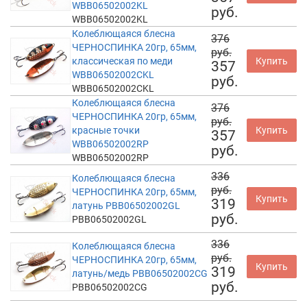
WBB06502002KL
руб.
WBB06502002KL
Колеблющаяся блесна
376
ЧЕРНОСПИНКА 20гр, 65мм,
руб.
классическая по меди
Купить
357
WBB06502002CKL
руб.
WBB06502002CKL
Колеблющаяся блесна
376
ЧЕРНОСПИНКА 20гр, 65мм,
руб.
красные точки
Купить
357
WBB06502002RP
руб.
WBB06502002RP
336
Колеблющаяся блесна
руб.
ЧЕРНОСПИНКА 20гр, 65мм,
Купить
319
латунь PBB06502002GL
руб.
PBB06502002GL
336
Колеблющаяся блесна
руб.
ЧЕРНОСПИНКА 20гр, 65мм,
Купить
319
латунь/медь PBB06502002CG
руб.
PBB06502002CG