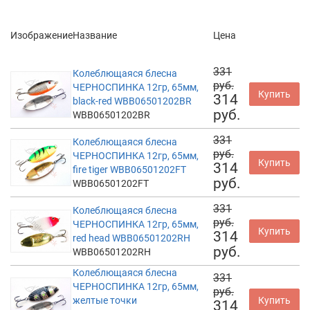
Изображение
Название
Цена
331
Колеблющаяся блесна
руб.
ЧЕРНОСПИНКА 12гр, 65мм,
Купить
314
black-red WBB06501202BR
руб.
WBB06501202BR
331
Колеблющаяся блесна
руб.
ЧЕРНОСПИНКА 12гр, 65мм,
Купить
314
fire tiger WBB06501202FT
руб.
WBB06501202FT
331
Колеблющаяся блесна
руб.
ЧЕРНОСПИНКА 12гр, 65мм,
Купить
314
red head WBB06501202RH
руб.
WBB06501202RH
Колеблющаяся блесна
331
ЧЕРНОСПИНКА 12гр, 65мм,
руб.
желтые точки
Купить
314