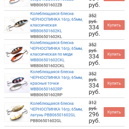
руб.
WBB06501602ZB
Колеблющаяся блесна
352
ЧЕРНОСПИНКА 16гр, 65мм,
руб.
классическая
Купить
334
WBB06501602KL
руб.
WBB06501602KL
Колеблющаяся блесна
352
ЧЕРНОСПИНКА 16гр, 65мм,
руб.
классическая по меди
Купить
334
WBB06501602CKL
руб.
WBB06501602CKL
Колеблющаяся блесна
352
ЧЕРНОСПИНКА 16гр, 65мм,
руб.
красные точки
Купить
334
WBB06501602RP
руб.
WBB06501602RP
312
Колеблющаяся блесна
руб.
ЧЕРНОСПИНКА 16гр, 65мм,
Купить
296
латунь PBB06501602GL
руб.
PBB06501602GL