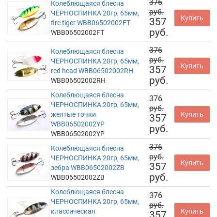
376
Колеблющаяся блесна
руб.
ЧЕРНОСПИНКА 20гр, 65мм,
Купить
357
fire tiger WBB06502002FT
руб.
WBB06502002FT
376
Колеблющаяся блесна
руб.
ЧЕРНОСПИНКА 20гр, 65мм,
Купить
357
red head WBB06502002RH
руб.
WBB06502002RH
Колеблющаяся блесна
376
ЧЕРНОСПИНКА 20гр, 65мм,
руб.
желтые точки
Купить
357
WBB06502002YP
руб.
WBB06502002YP
376
Колеблющаяся блесна
руб.
ЧЕРНОСПИНКА 20гр, 65мм,
Купить
357
зебра WBB06502002ZB
руб.
WBB06502002ZB
Колеблющаяся блесна
376
ЧЕРНОСПИНКА 20гр, 65мм,
руб.
классическая
Купить
357