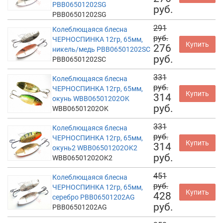
PBB06501202SG
руб.
PBB06501202SG
291
Колеблющаяся блесна
руб.
ЧЕРНОСПИНКА 12гр, 65мм,
Купить
276
никель/медь PBB06501202SC
руб.
PBB06501202SC
331
Колеблющаяся блесна
руб.
ЧЕРНОСПИНКА 12гр, 65мм,
Купить
314
окунь WBB06501202OK
руб.
WBB06501202OK
331
Колеблющаяся блесна
руб.
ЧЕРНОСПИНКА 12гр, 65мм,
Купить
314
окунь2 WBB06501202OK2
руб.
WBB06501202OK2
451
Колеблющаяся блесна
руб.
ЧЕРНОСПИНКА 12гр, 65мм,
Купить
428
серебро PBB06501202AG
руб.
PBB06501202AG