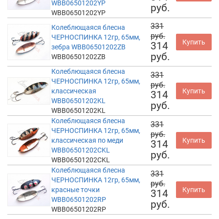
WBB06501202YP
руб.
WBB06501202YP
331
Колеблющаяся блесна
руб.
ЧЕРНОСПИНКА 12гр, 65мм,
Купить
314
зебра WBB06501202ZB
руб.
WBB06501202ZB
Колеблющаяся блесна
331
ЧЕРНОСПИНКА 12гр, 65мм,
руб.
классическая
Купить
314
WBB06501202KL
руб.
WBB06501202KL
Колеблющаяся блесна
331
ЧЕРНОСПИНКА 12гр, 65мм,
руб.
классическая по меди
Купить
314
WBB06501202CKL
руб.
WBB06501202CKL
Колеблющаяся блесна
331
ЧЕРНОСПИНКА 12гр, 65мм,
руб.
красные точки
Купить
314
WBB06501202RP
руб.
WBB06501202RP