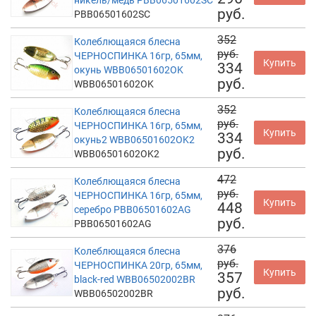
никель/медь PBB06501602SC
руб.
PBB06501602SC
352
Колеблющаяся блесна
руб.
ЧЕРНОСПИНКА 16гр, 65мм,
Купить
334
окунь WBB06501602OK
руб.
WBB06501602OK
352
Колеблющаяся блесна
руб.
ЧЕРНОСПИНКА 16гр, 65мм,
Купить
334
окунь2 WBB06501602OK2
руб.
WBB06501602OK2
472
Колеблющаяся блесна
руб.
ЧЕРНОСПИНКА 16гр, 65мм,
Купить
448
серебро PBB06501602AG
руб.
PBB06501602AG
376
Колеблющаяся блесна
руб.
ЧЕРНОСПИНКА 20гр, 65мм,
Купить
357
black-red WBB06502002BR
руб.
WBB06502002BR