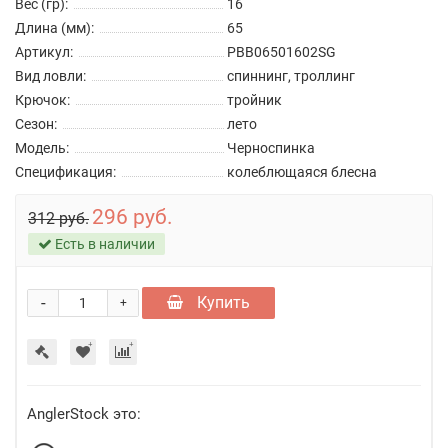
Вес (гр):
16
Длина (мм):
65
Артикул:
PBB06501602SG
Вид ловли:
спиннинг, троллинг
Крючок:
тройник
Сезон:
лето
Модель:
Черноспинка
Спецификация:
колеблющаяся блесна
296 руб.
312 руб.
Есть в наличии
-
Купить
+
AnglerStock это: