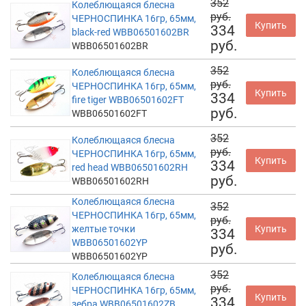
352
Колеблющаяся блесна
руб.
ЧЕРНОСПИНКА 16гр, 65мм,
Купить
334
black-red WBB06501602BR
руб.
WBB06501602BR
352
Колеблющаяся блесна
руб.
ЧЕРНОСПИНКА 16гр, 65мм,
Купить
334
fire tiger WBB06501602FT
руб.
WBB06501602FT
352
Колеблющаяся блесна
руб.
ЧЕРНОСПИНКА 16гр, 65мм,
Купить
334
red head WBB06501602RH
руб.
WBB06501602RH
Колеблющаяся блесна
352
ЧЕРНОСПИНКА 16гр, 65мм,
руб.
желтые точки
Купить
334
WBB06501602YP
руб.
WBB06501602YP
352
Колеблющаяся блесна
руб.
ЧЕРНОСПИНКА 16гр, 65мм,
Купить
334
зебра WBB06501602ZB