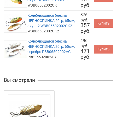
окунь WBB06502002OK
руб.
WBB06502002OK
376
Колеблющаяся блесна
руб.
ЧЕРНОСПИНКА 20гр, 65мм,
Купить
357
окунь2 WBB06502002OK2
руб.
WBB06502002OK2
496
Колеблющаяся блесна
руб.
ЧЕРНОСПИНКА 20гр, 65мм,
Купить
471
серебро PBB06502002AG
руб.
PBB06502002AG
Вы смотрели