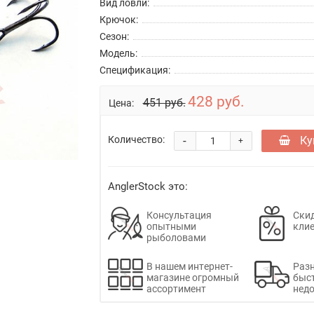
Вид ловли:
Крючок:
Сезон:
Модель:
Спецификация:
428 руб.
451 руб.
Цена:
-
Ку
Количество:
+
AnglerStock это:
Консультация
Скид
опытными
кли
рыболовами
В нашем интернет-
Раз
магазине огромный
быс
ассортимент
недо