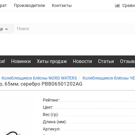
рат
Производители
Контакты
Сравн
де
и!
Новинки
Хиты продаж
Новости
Статьи
Отзыв
Колеблющиеся блёсны NORD WATERS
Колеблющиеся блёсны 
, 65мм, серебро PBB06501202AG
Рейтинг:
Цвет:
Вес (гр):
Длина (мм):
Артикул: