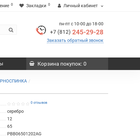
0
0
ение
Закладки
Личный кабинет
пн-пт с 10-00 до 18-00
245-29-28
+7 (812)
Заказать обратный звонок
ы
Корзина
покупок
: 0
ЧЕРНОСПИНКА
0 отзывов
серебро
12
65
PBB06501202AG