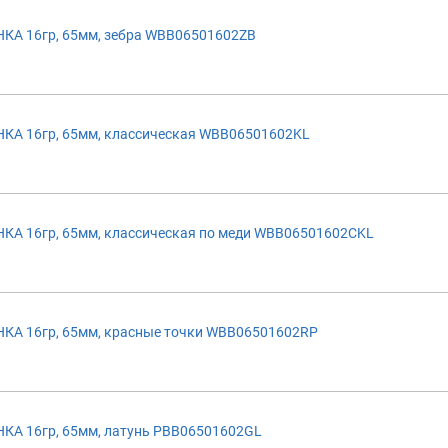
А 16гр, 65мм, зебра WBB06501602ZB
А 16гр, 65мм, классическая WBB06501602KL
А 16гр, 65мм, классическая по меди WBB06501602CKL
А 16гр, 65мм, красные точки WBB06501602RP
А 16гр, 65мм, латунь PBB06501602GL