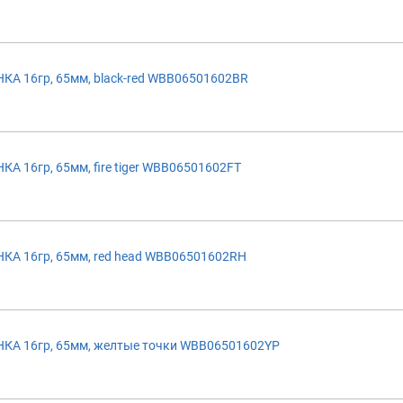
А 16гр, 65мм, black-red WBB06501602BR
 16гр, 65мм, fire tiger WBB06501602FT
А 16гр, 65мм, red head WBB06501602RH
А 16гр, 65мм, желтые точки WBB06501602YP