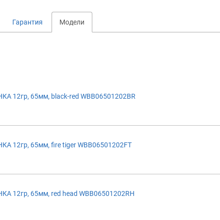
Гарантия
Модели
А 12гр, 65мм, black-red WBB06501202BR
 12гр, 65мм, fire tiger WBB06501202FT
А 12гр, 65мм, red head WBB06501202RH