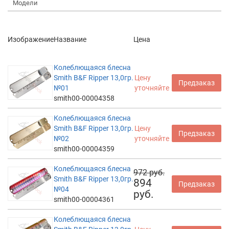
Модели
Изображение
Название
Цена
Колеблющаяся блесна
Smith B&F Ripper 13,0гр.
Цену
Предзаказ
№01
уточняйте
smith00-00004358
Колеблющаяся блесна
Smith B&F Ripper 13,0гр.
Цену
Предзаказ
№02
уточняйте
smith00-00004359
Колеблющаяся блесна
972 руб.
Smith B&F Ripper 13,0гр.
894
Предзаказ
№04
руб.
smith00-00004361
Колеблющаяся блесна