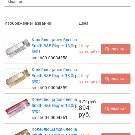
Модели
Изображение
Название
Цена
Колеблющаяся блесна
Smith B&F Ripper 13,0гр.
Цену
Предзаказ
№01
уточняйте
smith00-00004358
Колеблющаяся блесна
Smith B&F Ripper 13,0гр.
Цену
Предзаказ
№02
уточняйте
smith00-00004359
Колеблющаяся блесна
972 руб.
Smith B&F Ripper 13,0гр.
894
Предзаказ
№04
руб.
smith00-00004361
Колеблющаяся блесна