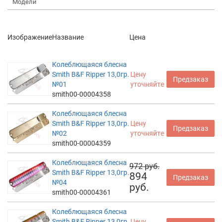
Модели
Изображение
Название
Цена
Колеблющаяся блесна
Smith B&F Ripper 13,0гр.
Цену
Предзаказ
№01
уточняйте
smith00-00004358
Колеблющаяся блесна
Smith B&F Ripper 13,0гр.
Цену
Предзаказ
№02
уточняйте
smith00-00004359
Колеблющаяся блесна
972 руб.
Smith B&F Ripper 13,0гр.
894
Предзаказ
№04
руб.
smith00-00004361
Колеблющаяся блесна
Smith B&F Ripper 13,0гр.
Цену