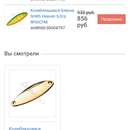
Колеблющаяся блесна
930 руб.
Smith Heaven 9,0гр.
856
Предзаказ
№36CYM
руб.
smith00-00004797
Вы смотрели
Колеблющаяся