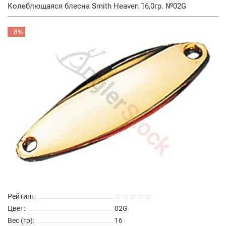
Колеблющаяся блесна Smith Heaven 16,0гр. №02G
- 8%
Рейтинг:
Цвет:
02G
Вес (гр):
16