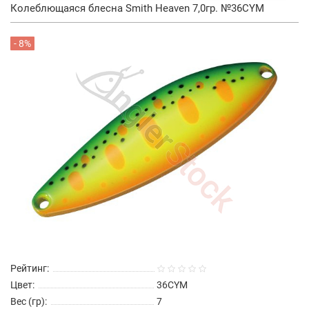
Колеблющаяся блесна Smith Heaven 7,0гр. №36CYM
- 8%
Рейтинг:
Цвет:
36CYM
Вес (гр):
7