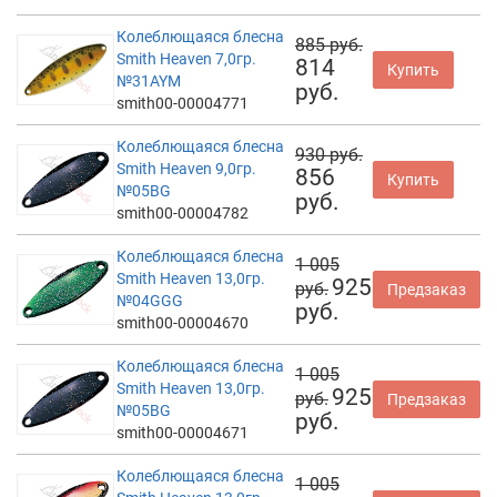
Колеблющаяся блесна
885 руб.
Smith Heaven 7,0гр.
814
Купить
№31AYM
руб.
smith00-00004771
Колеблющаяся блесна
930 руб.
Smith Heaven 9,0гр.
856
Купить
№05BG
руб.
smith00-00004782
Колеблющаяся блесна
1 005
Smith Heaven 13,0гр.
925
руб.
Предзаказ
№04GGG
руб.
smith00-00004670
Колеблющаяся блесна
1 005
Smith Heaven 13,0гр.
925
руб.
Предзаказ
№05BG
руб.
smith00-00004671
Колеблющаяся блесна
1 005