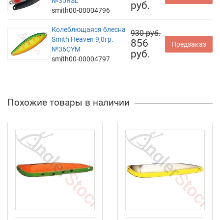
№35RSL
руб.
smith00-00004796
Колеблющаяся блесна
930 руб.
Smith Heaven 9,0гр.
856
Предзаказ
№36CYM
руб.
smith00-00004797
Похожие товары в наличии