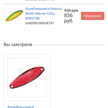
Колеблющаяся блесна
930 руб.
Smith Heaven 9,0гр.
856
Предзаказ
№36CYM
руб.
smith00-00004797
Вы смотрели
Колеблющаяся