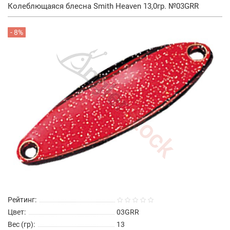
Колеблющаяся блесна Smith Heaven 13,0гр. №03GRR
- 8%
Рейтинг:
Цвет:
03GRR
Вес (гр):
13