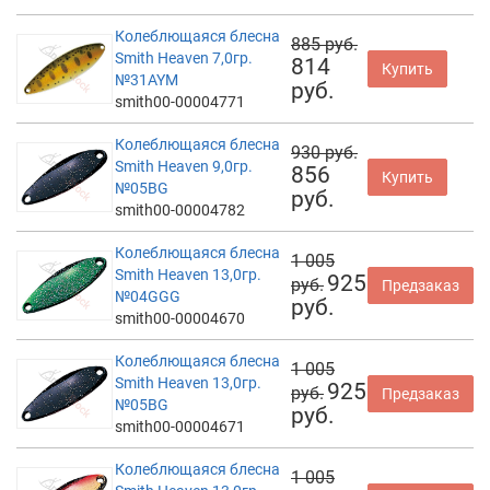
Колеблющаяся блесна
885 руб.
Smith Heaven 7,0гр.
814
Купить
№31AYM
руб.
smith00-00004771
Колеблющаяся блесна
930 руб.
Smith Heaven 9,0гр.
856
Купить
№05BG
руб.
smith00-00004782
Колеблющаяся блесна
1 005
Smith Heaven 13,0гр.
925
руб.
Предзаказ
№04GGG
руб.
smith00-00004670
Колеблющаяся блесна
1 005
Smith Heaven 13,0гр.
925
руб.
Предзаказ
№05BG
руб.
smith00-00004671
Колеблющаяся блесна
1 005