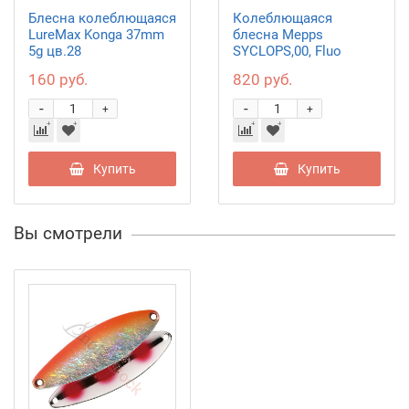
Блесна колеблющаяся
Колеблющаяся
LureMax Konga 37mm
блесна Mepps
5g цв.28
SYCLOPS,00, Fluo
Chartreuse
160 руб.
820 руб.
-
-
+
+
Купить
Купить
Вы смотрели