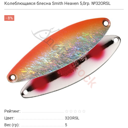
Колеблющаяся блесна Smith Heaven 5,0гр. №32ORSL
- 8%
Рейтинг:
Цвет:
32ORSL
Вес (гр):
5