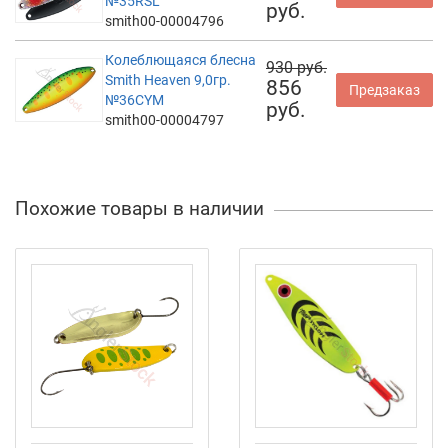
№35RSL
руб.
smith00-00004796
Колеблющаяся блесна
930 руб.
Smith Heaven 9,0гр.
856
Предзаказ
№36CYM
руб.
smith00-00004797
Похожие товары в наличии