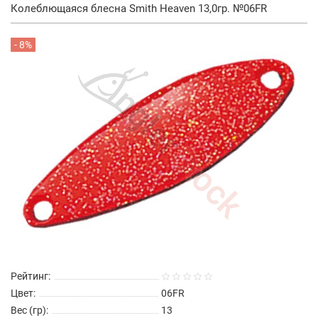
Колеблющаяся блесна Smith Heaven 13,0гр. №06FR
- 8%
Рейтинг:
Цвет:
06FR
Вес (гр):
13