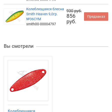
Колеблющаяся блесна
930 руб.
Smith Heaven 9,0гр.
856
Предзаказ
№36CYM
руб.
smith00-00004797
Вы смотрели
Колеблющаяся