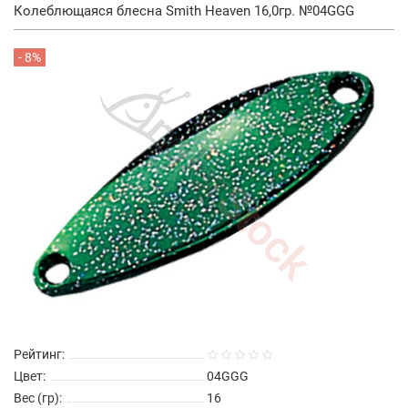
Колеблющаяся блесна Smith Heaven 16,0гр. №04GGG
- 8%
Рейтинг:
Цвет:
04GGG
Вес (гр):
16