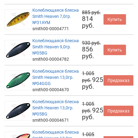
Колеблющаяся блесна
885 руб.
Smith Heaven 7,0гр.
814
Купить
№31AYM
руб.
smith00-00004771
Колеблющаяся блесна
930 руб.
Smith Heaven 9,0гр.
856
Купить
№05BG
руб.
smith00-00004782
Колеблющаяся блесна
1 005
Smith Heaven 13,0гр.
925
руб.
Предзаказ
№04GGG
руб.
smith00-00004670
Колеблющаяся блесна
1 005
Smith Heaven 13,0гр.
925
руб.
Предзаказ
№05BG
руб.
smith00-00004671
Колеблющаяся блесна
1 005