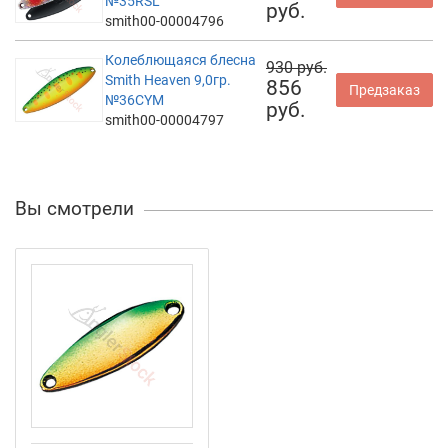
№35RSL
руб.
smith00-00004796
Колеблющаяся блесна
930 руб.
Smith Heaven 9,0гр.
856
Предзаказ
№36CYM
руб.
smith00-00004797
Вы смотрели