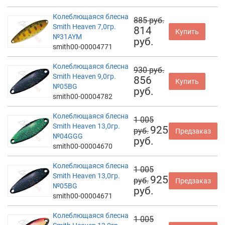
Колеблющаяся блесна
885 руб.
Smith Heaven 7,0гр.
814
Купить
№31AYM
руб.
smith00-00004771
Колеблющаяся блесна
930 руб.
Smith Heaven 9,0гр.
856
Купить
№05BG
руб.
smith00-00004782
Колеблющаяся блесна
1 005
Smith Heaven 13,0гр.
925
руб.
Предзаказ
№04GGG
руб.
smith00-00004670
Колеблющаяся блесна
1 005
Smith Heaven 13,0гр.
925
руб.
Предзаказ
№05BG
руб.
smith00-00004671
Колеблющаяся блесна
1 005