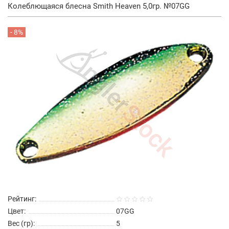
Колеблющаяся блесна Smith Heaven 5,0гр. №07GG
- 8%
Рейтинг:
Цвет:
07GG
Вес (гр):
5