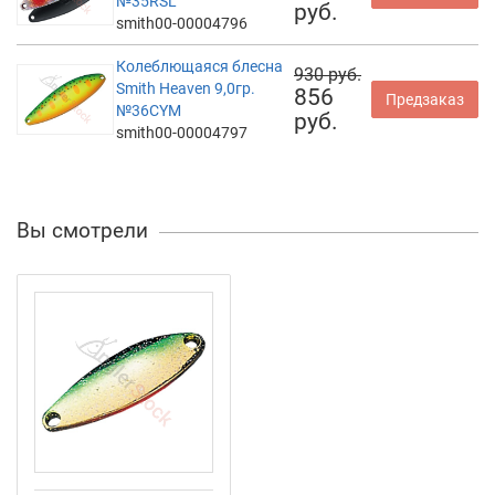
№35RSL
руб.
smith00-00004796
Колеблющаяся блесна
930 руб.
Smith Heaven 9,0гр.
856
Предзаказ
№36CYM
руб.
smith00-00004797
Вы смотрели