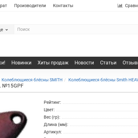
рат
Производители
Контакты
Сравн
де
и!
Новинки
Хиты продаж
Новости
Статьи
Отзыв
Колеблющиеся блёсны SMITH
Колеблющиеся блёсны Smith HEA
р. №15GPF
Рейтинг:
Цвет:
Вес (гр):
Длина (мм):
Артикул: