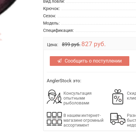
Вид ловли:
Крючок:
Сезон:
Модель:
Спецификация:
827 руб.
899 руб.
Цена:
Сообщить о поступлении
AnglerStock это:
Консультация
Скид
опытными
кли
рыболовами
В нашем интернет-
Раз
магазине огромный
быс
ассортимент
недо