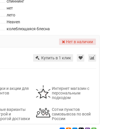
спиннинг
нет
лето
Heaven
колеблющаяся блесна
Нет в наличии
Купить в 1 клик
ки и акции для
Интернет магазин с
ентов
персональным
подходом
ные варианты
Сотни пунктов
трой и
самовывоза по всей
рогой доставки
России