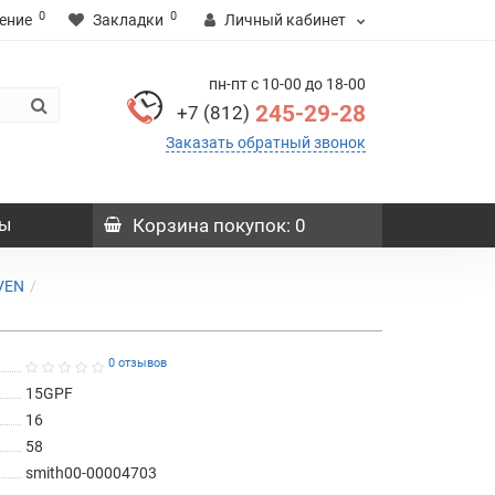
0
0
ение
Закладки
Личный кабинет
пн-пт с 10-00 до 18-00
245-29-28
+7 (812)
Заказать обратный звонок
ы
Корзина
покупок
: 0
VEN
0 отзывов
15GPF
16
58
smith00-00004703