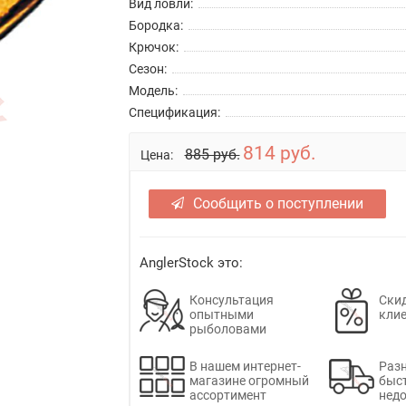
Вид ловли:
Бородка:
Крючок:
Сезон:
Модель:
Спецификация:
814 руб.
885 руб.
Цена:
Сообщить о поступлении
AnglerStock это:
Консультация
Скид
опытными
кли
рыболовами
В нашем интернет-
Раз
магазине огромный
быс
ассортимент
недо