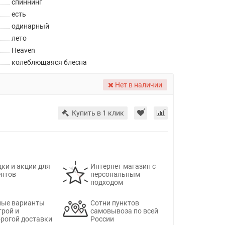
спиннинг
есть
одинарный
лето
Heaven
колеблющаяся блесна
Нет в наличии
Купить в 1 клик
ки и акции для
Интернет магазин с
ентов
персональным
подходом
ные варианты
Сотни пунктов
трой и
самовывоза по всей
рогой доставки
России