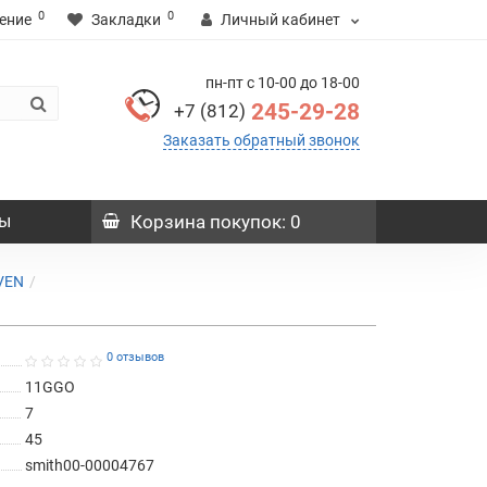
0
0
ение
Закладки
Личный кабинет
пн-пт с 10-00 до 18-00
245-29-28
+7 (812)
Заказать обратный звонок
ы
Корзина
покупок
: 0
VEN
0 отзывов
11GGO
7
45
smith00-00004767