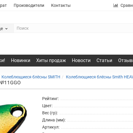
рат
Производители
Контакты
Сравн
де
и!
Новинки
Хиты продаж
Новости
Статьи
Отзыв
Колеблющиеся блёсны SMITH
Колеблющиеся блёсны Smith HEA
. №11GGO
Рейтинг:
Цвет:
Вес (гр):
Длина (мм):
Артикул: