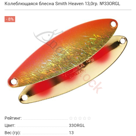
Колеблющаяся блесна Smith Heaven 13,0гр. №33ORGL
- 8%
Рейтинг:
Цвет:
33ORGL
Вес (гр):
13