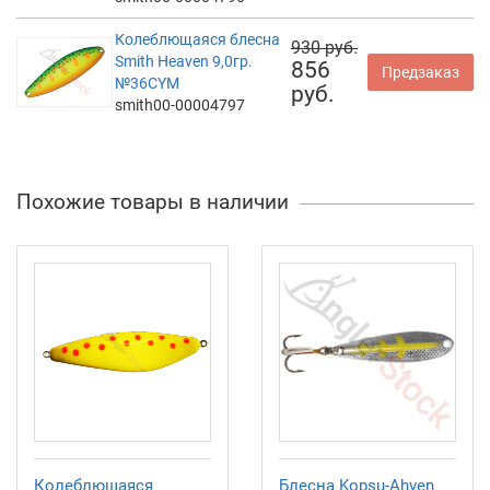
Колеблющаяся блесна
930 руб.
Smith Heaven 9,0гр.
856
Предзаказ
№36CYM
руб.
smith00-00004797
Похожие товары в наличии
Колеблющаяся
Блесна Kopsu-Ahven