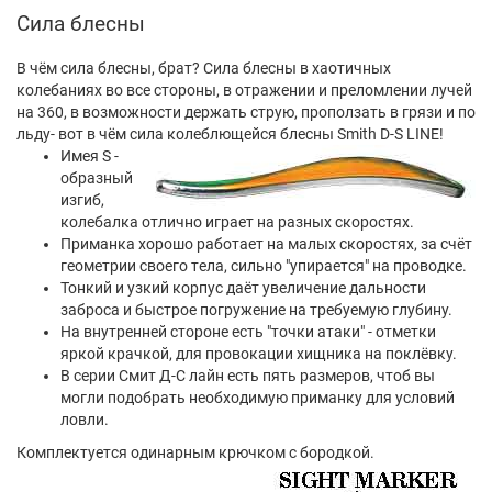
Сила блесны
В чём сила блесны, брат? Сила блесны в хаотичных
колебаниях во все стороны, в отражении и преломлении лучей
на 360, в возможности держать струю, проползать в грязи и по
льду- вот в чём сила колеблющейся блесны Smith D-S LINE!
Имея S -
образный
изгиб,
колебалка отлично играет на разных скоростях.
Приманка хорошо работает на малых скоростях, за счёт
геометрии своего тела, сильно "упирается" на проводке.
Тонкий и узкий корпус даёт увеличение дальности
заброса и быстрое погружение на требуемую глубину.
На внутренней стороне есть "точки атаки" - отметки
яркой крачкой, для провокации хищника на поклёвку.
В серии Смит Д-С лайн есть пять размеров, чтоб вы
могли подобрать необходимую приманку для условий
ловли.
Комплектуется одинарным крючком с бородкой.