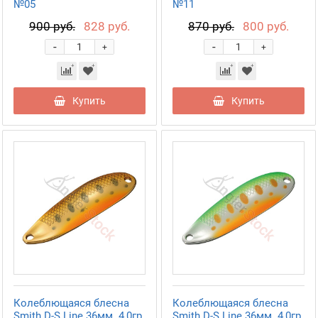
№05
№11
900 руб.
828 руб.
870 руб.
800 руб.
-
-
+
+
Купить
Купить
Колеблющаяся блесна
Колеблющаяся блесна
Smith D-S Line 36мм. 4,0гр.
Smith D-S Line 36мм. 4,0гр.