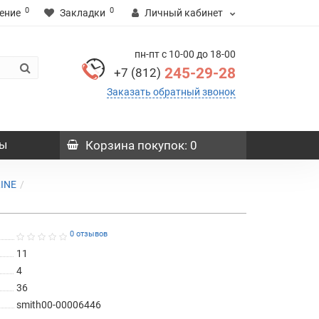
0
0
ение
Закладки
Личный кабинет
пн-пт с 10-00 до 18-00
245-29-28
+7 (812)
Заказать обратный звонок
ы
Корзина
покупок
: 0
LINE
0 отзывов
11
4
36
smith00-00006446