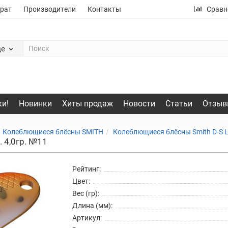
рат
Производители
Контакты
Сравн
де
и!
Новинки
Хиты продаж
Новости
Статьи
Отзыв
Колеблющиеся блёсны SMITH
Колеблющиеся блёсны Smith D-S 
 4,0гр. №11
Рейтинг:
Цвет:
Вес (гр):
Длина (мм):
Артикул: