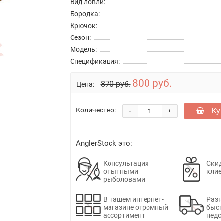
Вид ловли:
Бородка:
Крючок:
Сезон:
Модель:
Спецификация:
800 руб.
870 руб.
Цена:
-
Ку
Количество:
+
AnglerStock это:
Консультация
Скид
опытными
кли
рыболовами
В нашем интернет-
Раз
магазине огромный
быс
ассортимент
недо