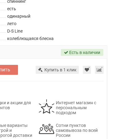
спиннинг
есть
одинарный
лето
D-S Line
колеблющаяся блесна
Есть в наличии
пить
Купить в 1 клик
ки и акции для
Интернет магазин с
ентов
персональным
подходом
ные варианты
Сотни пунктов
трой и
самовывоза по всей
рогой доставки
России