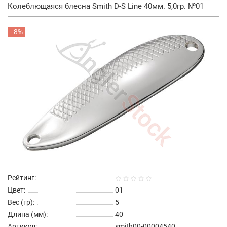
Колеблющаяся блесна Smith D-S Line 40мм. 5,0гр. №01
- 8%
Рейтинг:
Цвет:
01
Вес (гр):
5
Длина (мм):
40
Артикул:
smith00-00004540