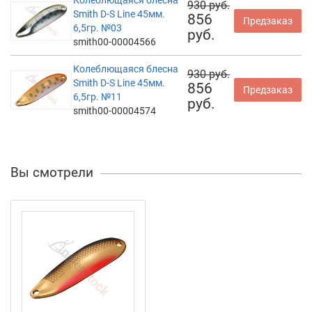
Колеблющаяся блесна
930 руб.
Smith D-S Line 45мм.
856
Предзаказ
6,5гр. №03
руб.
smith00-00004566
Колеблющаяся блесна
930 руб.
Smith D-S Line 45мм.
856
Предзаказ
6,5гр. №11
руб.
smith00-00004574
Вы смотрели