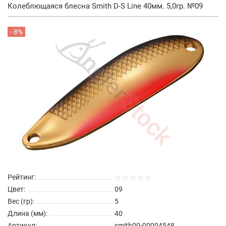
Колеблющаяся блесна Smith D-S Line 40мм. 5,0гр. №09
- 8%
Рейтинг:
Цвет:
09
Вес (гр):
5
Длина (мм):
40
Артикул:
smith00-00004548