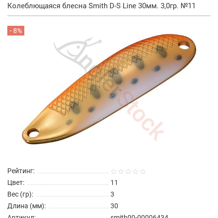
Колеблющаяся блесна Smith D-S Line 30мм. 3,0гр. №11
- 8%
Рейтинг:
Цвет:
11
Вес (гр):
3
Длина (мм):
30
Артикул:
smith00-00006434