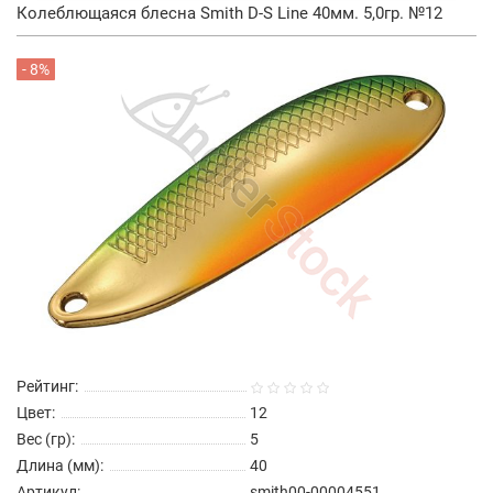
Колеблющаяся блесна Smith D-S Line 40мм. 5,0гр. №12
- 8%
Рейтинг:
Цвет:
12
Вес (гр):
5
Длина (мм):
40
Артикул:
smith00-00004551