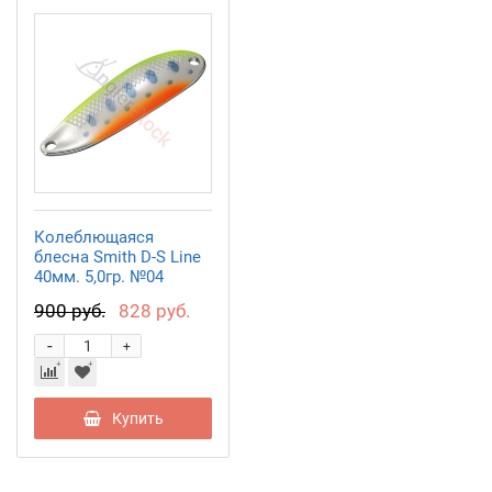
Колеблющаяся
блесна Smith D-S Line
40мм. 5,0гр. №04
900 руб.
828 руб.
-
+
Купить