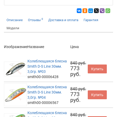
0
Описание
Отзывы
Доставка и оплата
Гарантия
Модели
Изображение
Название
Цена
Колеблющаяся блесна
840 руб.
Smith D-S Line 30мм.
773
Купить
3,0гр. №03
руб.
smith00-00006428
Колеблющаяся блесна
840 руб.
Smith D-S Line 30мм.
773
Купить
3,0гр. №04
руб.
smith00-00006567
Колеблющаяся блесна
840 руб.