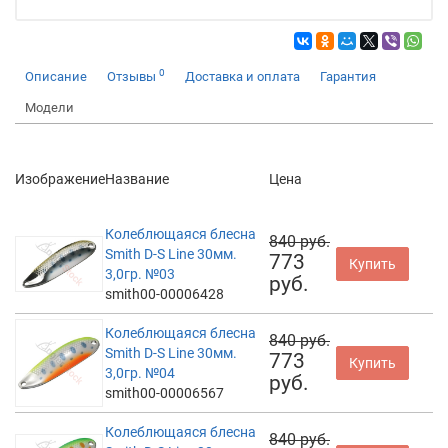
0
Описание
Отзывы
Доставка и оплата
Гарантия
Модели
Изображение
Название
Цена
Колеблющаяся блесна
840 руб.
Smith D-S Line 30мм.
773
Купить
3,0гр. №03
руб.
smith00-00006428
Колеблющаяся блесна
840 руб.
Smith D-S Line 30мм.
773
Купить
3,0гр. №04
руб.
smith00-00006567
Колеблющаяся блесна
840 руб.