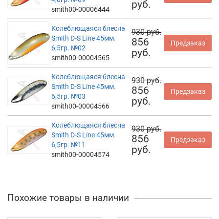
руб.
smith00-00006444
Колеблющаяся блесна
930 руб.
Smith D-S Line 45мм.
856
Предзаказ
6,5гр. №02
руб.
smith00-00004565
Колеблющаяся блесна
930 руб.
Smith D-S Line 45мм.
856
Предзаказ
6,5гр. №03
руб.
smith00-00004566
Колеблющаяся блесна
930 руб.
Smith D-S Line 45мм.
856
Предзаказ
6,5гр. №11
руб.
smith00-00004574
Похожие товары в наличии