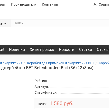
рат
Производители
Контакты
Сравн
де
и!
Новинки
Хиты продаж
Новости
Статьи
Отзыв
 и снаряжения
Коробки для приманок и снаряжения BFT
Короб
джербейтов BFT Betesbox JerkBait (36x22x8см)
Рейтинг:
Артикул:
Спецификация:
1 580 руб.
Цена: