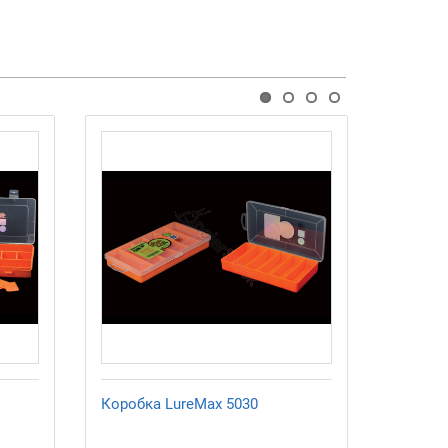
Коробка LureMax 5030
Коробк