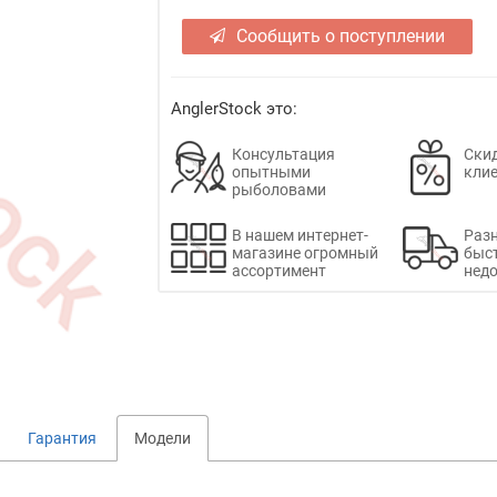
Сообщить о поступлении
AnglerStock это:
Консультация
Скид
опытными
кли
рыболовами
В нашем интернет-
Раз
магазине огромный
быс
ассортимент
недо
Гарантия
Модели