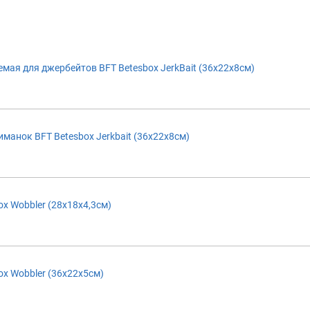
мая для джербейтов BFT Betesbox JerkBait (36x22x8см)
манок BFT Betesbox Jerkbait (36x22x8см)
x Wobbler (28x18x4,3см)
x Wobbler (36x22x5см)