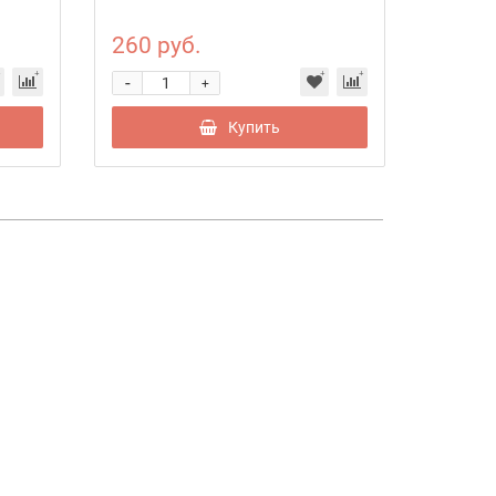
260 руб.
140 р
-
-
+
Купить