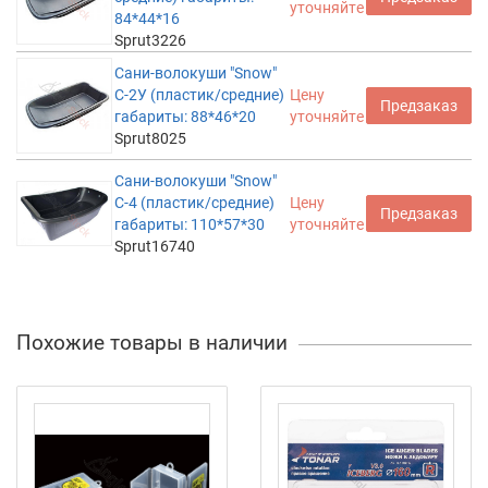
уточняйте
84*44*16
Sprut3226
Сани-волокуши "Snow"
С-2У (пластик/средние)
Цену
Предзаказ
габариты: 88*46*20
уточняйте
Sprut8025
Сани-волокуши "Snow"
С-4 (пластик/средние)
Цену
Предзаказ
габариты: 110*57*30
уточняйте
Sprut16740
Похожие товары в наличии