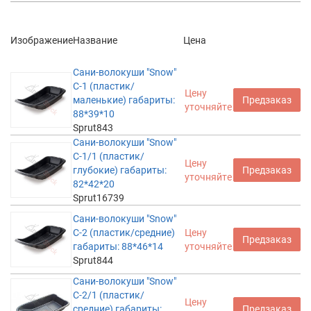
Изображение
Название
Цена
Сани-волокуши "Snow"
С-1 (пластик/
Цену
маленькие) габариты:
Предзаказ
уточняйте
88*39*10
Sprut843
Сани-волокуши "Snow"
С-1/1 (пластик/
Цену
глубокие) габариты:
Предзаказ
уточняйте
82*42*20
Sprut16739
Сани-волокуши "Snow"
С-2 (пластик/средние)
Цену
Предзаказ
габариты: 88*46*14
уточняйте
Sprut844
Сани-волокуши "Snow"
С-2/1 (пластик/
Цену
средние) габариты:
Предзаказ