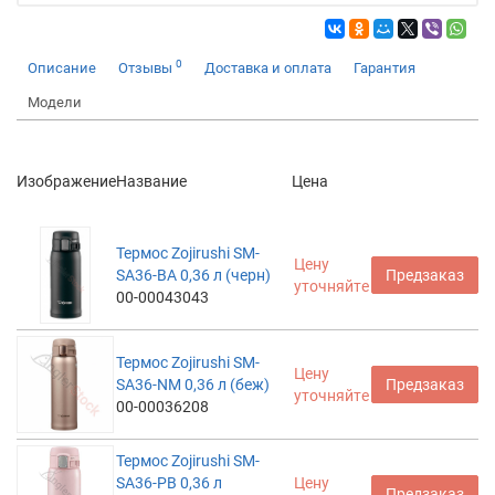
0
Описание
Отзывы
Доставка и оплата
Гарантия
Модели
Изображение
Название
Цена
Термос Zojirushi SM-
Цену
SA36-BA 0,36 л (черн)
Предзаказ
уточняйте
00-00043043
Термос Zojirushi SM-
Цену
SA36-NM 0,36 л (беж)
Предзаказ
уточняйте
00-00036208
Термос Zojirushi SM-
SA36-PB 0,36 л
Цену
Предзаказ