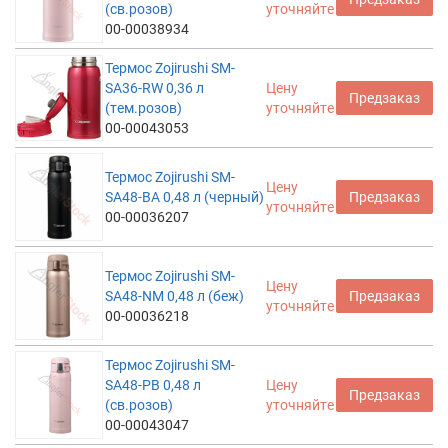
(св.розов)
уточняйте
00-00038934
Термос Zojirushi SM-
SA36-RW 0,36 л
Цену
Предзаказ
(тем.розов)
уточняйте
00-00043053
Термос Zojirushi SM-
Цену
SA48-BA 0,48 л (черный)
Предзаказ
уточняйте
00-00036207
Термос Zojirushi SM-
Цену
SA48-NM 0,48 л (беж)
Предзаказ
уточняйте
00-00036218
Термос Zojirushi SM-
SA48-PB 0,48 л
Цену
Предзаказ
(св.розов)
уточняйте
00-00043047