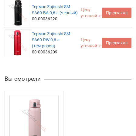
Термос Zojirushi SM-
Цену
SA60-BA 0,6 л (черный)
Предзаказ
уточняйте
00-00036220
Термос Zojirushi SM-
SA60-RW 0,6 л
Цену
Предзаказ
(тем.розов)
уточняйте
00-00036209
Вы смотрели