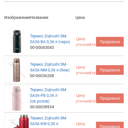
Изображение
Название
Цена
Термос Zojirushi SM-
Цену
SA36-BA 0,36 л (черн)
Предзаказ
уточняйте
00-00043043
Термос Zojirushi SM-
Цену
SA36-NM 0,36 л (беж)
Предзаказ
уточняйте
00-00036208
Термос Zojirushi SM-
SA36-PB 0,36 л
Цену
Предзаказ
(св.розов)
уточняйте
00-00038934
Термос Zojirushi SM-
SA36-RW 0,36 л
Цену
Предзаказ