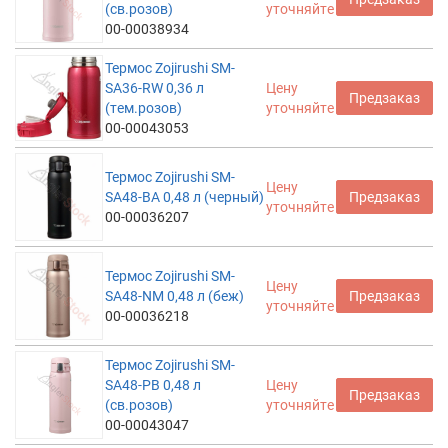
(св.розов)
уточняйте
00-00038934
Термос Zojirushi SM-
SA36-RW 0,36 л
Цену
Предзаказ
(тем.розов)
уточняйте
00-00043053
Термос Zojirushi SM-
Цену
SA48-BA 0,48 л (черный)
Предзаказ
уточняйте
00-00036207
Термос Zojirushi SM-
Цену
SA48-NM 0,48 л (беж)
Предзаказ
уточняйте
00-00036218
Термос Zojirushi SM-
SA48-PB 0,48 л
Цену
Предзаказ
(св.розов)
уточняйте
00-00043047