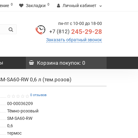
0
0
ение
Закладки
Личный кабинет
пн-пт с 10-00 до 18-00
245-29-28
+7 (812)
Заказать обратный звонок
ы
Корзина
покупок
: 0
SM-SA60-RW 0,6 л (тем.розов)
0 отзывов
00-00036209
Тёмно-розовый
SM-SA60-RW
0,6
термос