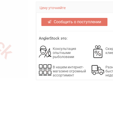
Цену уточняйте
Сообщить о поступлении
AnglerStock это:
Консультация
Скид
опытными
кли
рыболовами
В нашем интернет-
Раз
магазине огромный
быс
ассортимент
недо