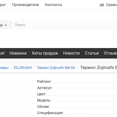
рат
Производители
Контакты
Сравн
де
и!
Новинки
Хиты продаж
Новости
Статьи
Отзыв
Термос Zojirushi 
йнеры
ZOJIRUSHI
Термос Zojirushi SM-SA
Рейтинг:
Артикул:
Цвет:
Модель:
Объем:
Спецификация: