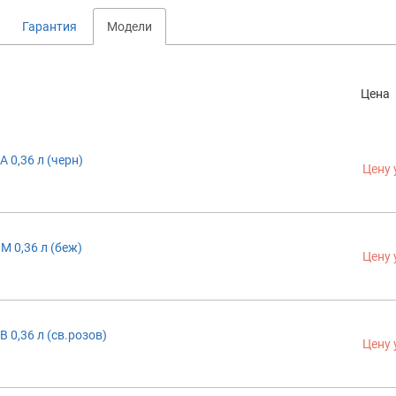
Гарантия
Модели
Цена
A 0,36 л (черн)
Цену 
M 0,36 л (беж)
Цену 
B 0,36 л (св.розов)
Цену 