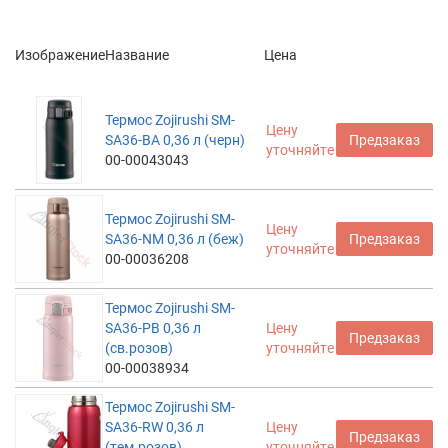
Изображение
Название
Цена
Термос Zojirushi SM-
Цену
SA36-BA 0,36 л (черн)
Предзаказ
уточняйте
00-00043043
Термос Zojirushi SM-
Цену
SA36-NM 0,36 л (беж)
Предзаказ
уточняйте
00-00036208
Термос Zojirushi SM-
SA36-PB 0,36 л
Цену
Предзаказ
(св.розов)
уточняйте
00-00038934
Термос Zojirushi SM-
SA36-RW 0,36 л
Цену
Предзаказ
(тем.розов)
уточняйте