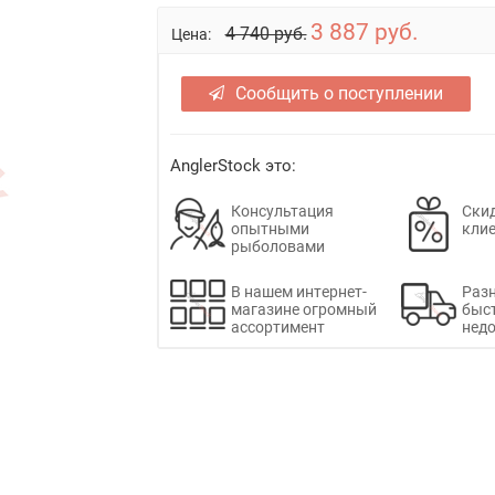
3 887 руб.
4 740 руб.
Цена:
Сообщить о поступлении
AnglerStock это:
Консультация
Скид
опытными
кли
рыболовами
В нашем интернет-
Раз
магазине огромный
быс
ассортимент
недо