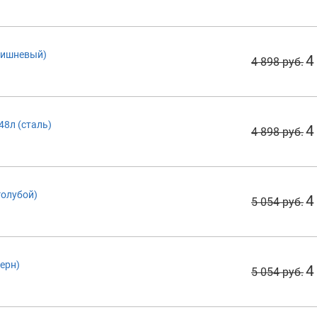
(вишневый)
4
4 898 руб.
48л (сталь)
4
4 898 руб.
голубой)
4
5 054 руб.
черн)
4
5 054 руб.