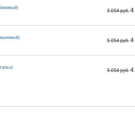
(бежевый)
4
5 054 руб.
(вишневый)
4
5 054 руб.
стальн)
4
5 054 руб.