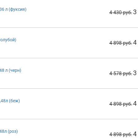
36 л (фуксия)
3
4 430 руб.
голубой)
4
4 898 руб.
48 л (черн)
3
4 578 руб.
,48л (беж)
4
4 898 руб.
48л (роз)
4
4 898 руб.