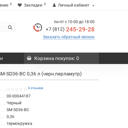
0
0
ение
Закладки
Личный кабинет
пн-пт с 10-00 до 18-00
245-29-28
+7 (812)
Заказать обратный звонок
ы
Корзина
покупок
: 0
 SM-SD36-BC 0,36 л (черн.перламутр)
0 отзывов
00-00044187
Черный
SM-SD36-BC
0,36
термокружка