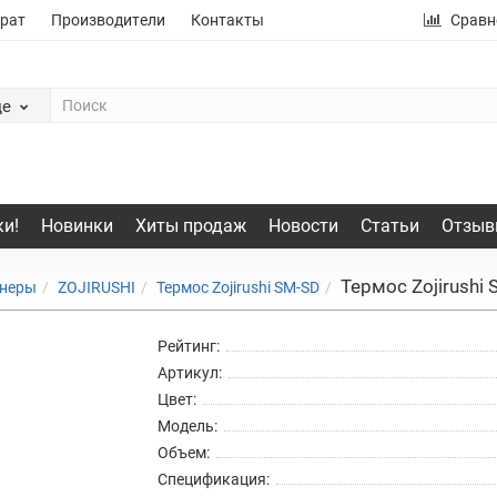
рат
Производители
Контакты
Сравн
де
и!
Новинки
Хиты продаж
Новости
Статьи
Отзыв
Термос Zojirushi
йнеры
ZOJIRUSHI
Термос Zojirushi SM-SD
Рейтинг:
Артикул:
Цвет:
Модель:
Объем:
Спецификация: