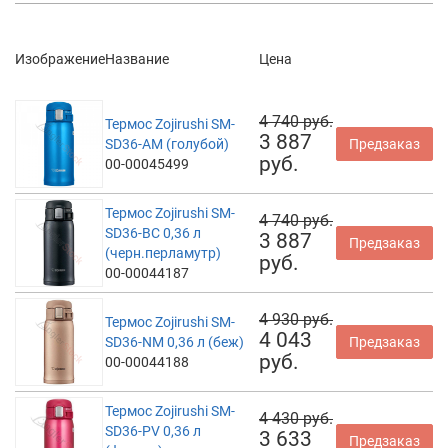
Изображение
Название
Цена
4 740 руб.
Термос Zojirushi SM-
3 887
SD36-AM (голубой)
Предзаказ
руб.
00-00045499
Термос Zojirushi SM-
4 740 руб.
SD36-BC 0,36 л
3 887
Предзаказ
(черн.перламутр)
руб.
00-00044187
4 930 руб.
Термос Zojirushi SM-
4 043
SD36-NM 0,36 л (беж)
Предзаказ
руб.
00-00044188
Термос Zojirushi SM-
4 430 руб.
SD36-PV 0,36 л
3 633
Предзаказ