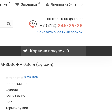
0
0
ение
Закладки
Личный кабинет
пн-пт с 10-00 до 18-00
245-29-28
+7 (812)
Заказать обратный звонок
ы
Корзина
покупок
: 0
SM-SD36-PV 0,36 л (фуксия)
0 отзывов
00-00044190
Фуксия
SM-SD36-PV
0,36
термокружка