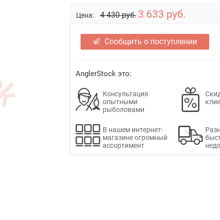
3 633 руб.
4 430 руб.
Цена:
Сообщить о поступлении
AnglerStock это:
Консультация
Скид
опытными
кли
рыболовами
В нашем интернет-
Раз
магазине огромный
быс
ассортимент
недо