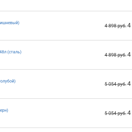
(вишневый)
4
4 898 руб.
48л (сталь)
4
4 898 руб.
голубой)
4
5 054 руб.
черн)
4
5 054 руб.