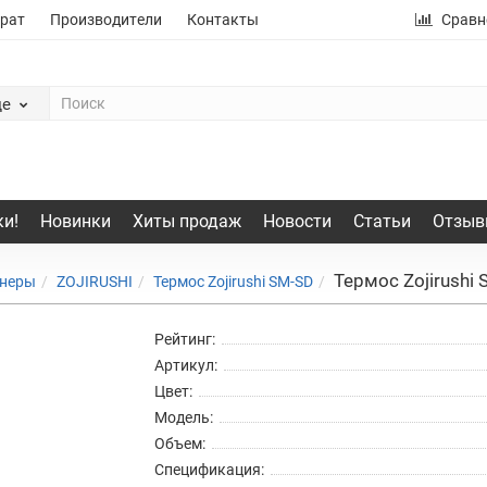
рат
Производители
Контакты
Сравн
де
и!
Новинки
Хиты продаж
Новости
Статьи
Отзыв
Термос Zojirushi 
йнеры
ZOJIRUSHI
Термос Zojirushi SM-SD
Рейтинг:
Артикул:
Цвет:
Модель:
Объем:
Спецификация: