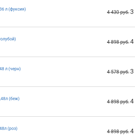
36 л (фуксия)
3
4 430 руб.
голубой)
4
4 898 руб.
48 л (черн)
3
4 578 руб.
,48л (беж)
4
4 898 руб.
48л (роз)
4
4 898 руб.