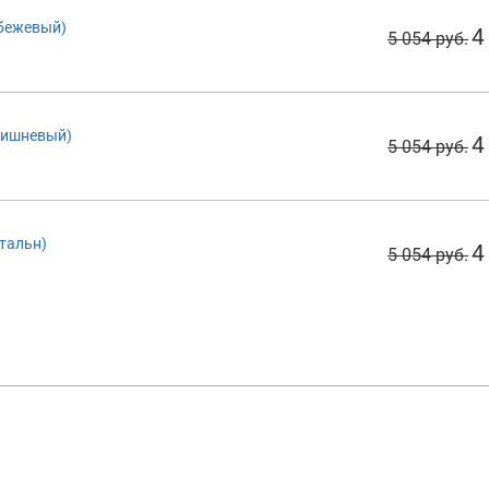
(бежевый)
4
5 054 руб.
(вишневый)
4
5 054 руб.
стальн)
4
5 054 руб.