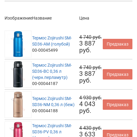
Изображение
Название
Цена
4 740 руб.
Термос Zojirushi SM-
3 887
SD36-AM (голубой)
Предзаказ
руб.
00-00045499
Термос Zojirushi SM-
4 740 руб.
SD36-BC 0,36 л
3 887
Предзаказ
(черн.перламутр)
руб.
00-00044187
4 930 руб.
Термос Zojirushi SM-
4 043
SD36-NM 0,36 л (беж)
Предзаказ
руб.
00-00044188
Термос Zojirushi SM-
4 430 руб.
SD36-PV 0,36 л
3 633
Предзаказ