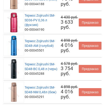
руб.
00-00044188
Термос Zojirushi SM-
4 430 руб.
SD36-PV 0,36 л
3 633
Предзаказ
(фуксия)
руб.
00-00044190
4 898 руб.
Термос Zojirushi SM-
4 016
SD48-AM (голубой)
Предзаказ
руб.
00-00045501
4 578 руб.
Термос Zojirushi SM-
3 754
SD48-BC 0,48 л (черн)
Предзаказ
руб.
00-00045288
4 898 руб.
Термос Zojirushi SM-
4 016
SD48-NM 0,48л (беж)
Предзаказ
руб.
00-00045291