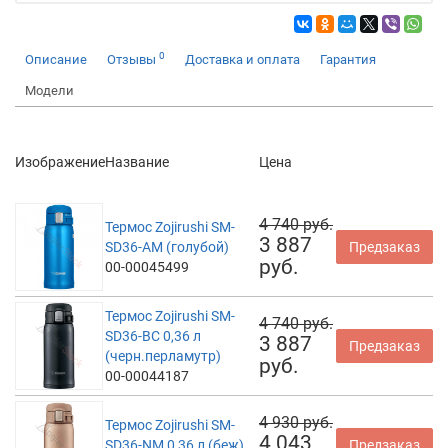
0
Описание
Отзывы
Доставка и оплата
Гарантия
Модели
Изображение
Название
Цена
4 740 руб.
Термос Zojirushi SM-
3 887
SD36-AM (голубой)
Предзаказ
руб.
00-00045499
Термос Zojirushi SM-
4 740 руб.
SD36-BC 0,36 л
3 887
Предзаказ
(черн.перламутр)
руб.
00-00044187
4 930 руб.
Термос Zojirushi SM-
4 043
SD36-NM 0,36 л (беж)
Предзаказ