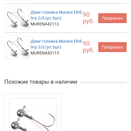
Джиг головка Murena ERIE
90
9гр 2/0 (уп.5шт)
Предзаказ
руб.
MURENA42112
Джиг головка Murena ERIE
90
9гр 3/0 (уп.5шт)
Предзаказ
руб.
MURENA42113
Похожие товары в наличии