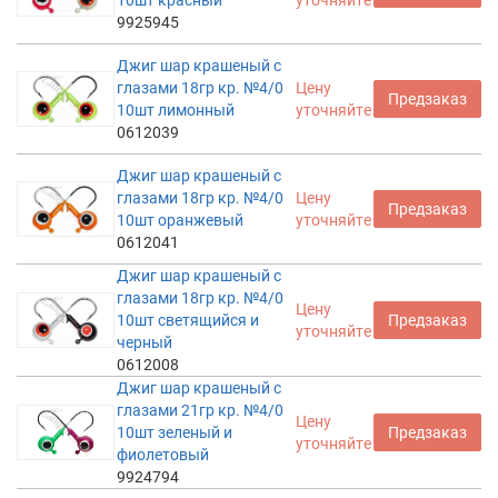
10шт красный
уточняйте
9925945
Джиг шар крашеный с
глазами 18гр кр. №4/0
Цену
Предзаказ
10шт лимонный
уточняйте
0612039
Джиг шар крашеный с
глазами 18гр кр. №4/0
Цену
Предзаказ
10шт оранжевый
уточняйте
0612041
Джиг шар крашеный с
глазами 18гр кр. №4/0
Цену
10шт светящийся и
Предзаказ
уточняйте
черный
0612008
Джиг шар крашеный с
глазами 21гр кр. №4/0
Цену
10шт зеленый и
Предзаказ
уточняйте
фиолетовый
9924794