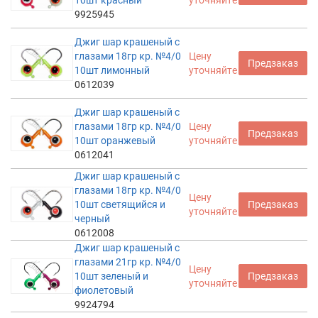
10шт красный
уточняйте
9925945
Джиг шар крашеный с
глазами 18гр кр. №4/0
Цену
Предзаказ
10шт лимонный
уточняйте
0612039
Джиг шар крашеный с
глазами 18гр кр. №4/0
Цену
Предзаказ
10шт оранжевый
уточняйте
0612041
Джиг шар крашеный с
глазами 18гр кр. №4/0
Цену
10шт светящийся и
Предзаказ
уточняйте
черный
0612008
Джиг шар крашеный с
глазами 21гр кр. №4/0
Цену
10шт зеленый и
Предзаказ
уточняйте
фиолетовый
9924794