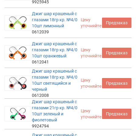
9925945
Джиг шар крашеный с
глазами 18гр кр. №4/0
Цену
Предзаказ
10шт лимонный
уточняйте
0612039
Джиг шар крашеный с
глазами 18гр кр. №4/0
Цену
Предзаказ
10шт оранжевый
уточняйте
0612041
Джиг шар крашеный с
глазами 18гр кр. №4/0
Цену
10шт светящийся и
Предзаказ
уточняйте
черный
0612008
Джиг шар крашеный с
глазами 21гр кр. №4/0
Цену
10шт зеленый и
Предзаказ
уточняйте
фиолетовый
9924794
Джиг шар крашеный с