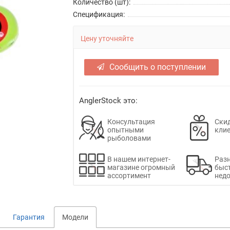
Количество (шт):
Спецификация:
Цену уточняйте
Сообщить о поступлении
AnglerStock это:
Консультация
Скид
опытными
кли
рыболовами
В нашем интернет-
Раз
магазине огромный
быс
ассортимент
недо
Гарантия
Модели