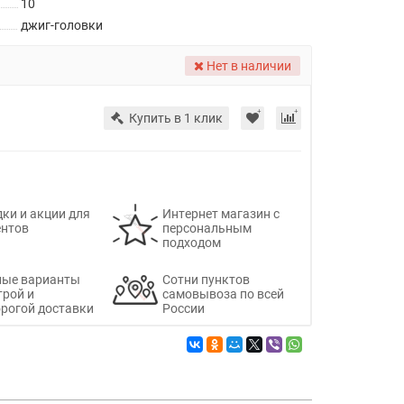
10
джиг-головки
Нет в наличии
Купить в 1 клик
ки и акции для
Интернет магазин с
ентов
персональным
подходом
ные варианты
Сотни пунктов
трой и
самовывоза по всей
рогой доставки
России