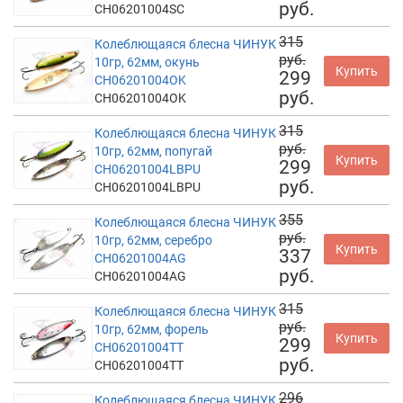
руб.
CH06201004SC
315
Колеблющаяся блесна ЧИНУК
руб.
10гр, 62мм, окунь
Купить
299
CH06201004OK
руб.
CH06201004OK
315
Колеблющаяся блесна ЧИНУК
руб.
10гр, 62мм, попугай
Купить
299
CH06201004LBPU
руб.
CH06201004LBPU
355
Колеблющаяся блесна ЧИНУК
руб.
10гр, 62мм, серебро
Купить
337
CH06201004AG
руб.
CH06201004AG
315
Колеблющаяся блесна ЧИНУК
руб.
10гр, 62мм, форель
Купить
299
CH06201004TT
руб.
CH06201004TT
296
Колеблющаяся блесна ЧИНУК