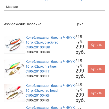
Модели
Изображение
Название
Цена
315
Колеблющаяся блесна ЧИНУК
руб.
10гр, 62мм, black-red
Купить
299
CH06201004BR
руб.
CH06201004BR
315
Колеблющаяся блесна ЧИНУК
руб.
10гр, 62мм, fire tiger
Купить
299
CH06201004FT
руб.
CH06201004FT
315
Колеблющаяся блесна ЧИНУК
руб.
10гр, 62мм, red head
Купить
299
CH06201004RH
руб.
CH06201004RH
Колеблющаяся блесна ЧИНУК