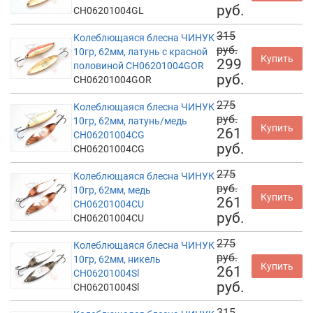
руб.
CH06201004GL
315
Колеблющаяся блесна ЧИНУК
руб.
10гр, 62мм, латунь с красной
Купить
299
половиной CH06201004GOR
руб.
CH06201004GOR
275
Колеблющаяся блесна ЧИНУК
руб.
10гр, 62мм, латунь/медь
Купить
261
CH06201004CG
руб.
CH06201004CG
275
Колеблющаяся блесна ЧИНУК
руб.
10гр, 62мм, медь
Купить
261
CH06201004CU
руб.
CH06201004CU
275
Колеблющаяся блесна ЧИНУК
руб.
10гр, 62мм, никель
Купить
261
CH06201004Sl
руб.
CH06201004Sl
315