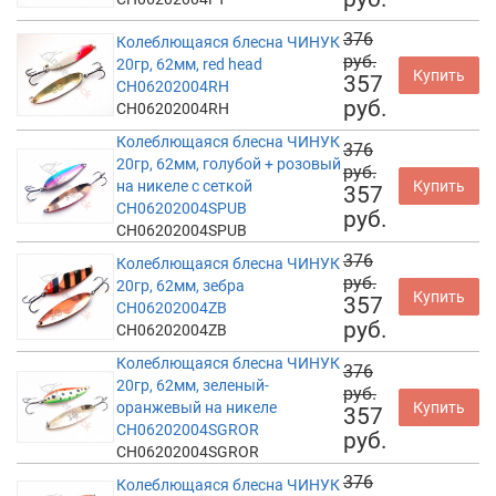
376
Колеблющаяся блесна ЧИНУК
руб.
20гр, 62мм, red head
Купить
357
CH06202004RH
руб.
CH06202004RH
Колеблющаяся блесна ЧИНУК
376
20гр, 62мм, голубой + розовый
руб.
на никеле с сеткой
Купить
357
CH06202004SPUB
руб.
CH06202004SPUB
376
Колеблющаяся блесна ЧИНУК
руб.
20гр, 62мм, зебра
Купить
357
CH06202004ZB
руб.
CH06202004ZB
Колеблющаяся блесна ЧИНУК
376
20гр, 62мм, зеленый-
руб.
оранжевый на никеле
Купить
357
CH06202004SGROR
руб.
CH06202004SGROR
376
Колеблющаяся блесна ЧИНУК