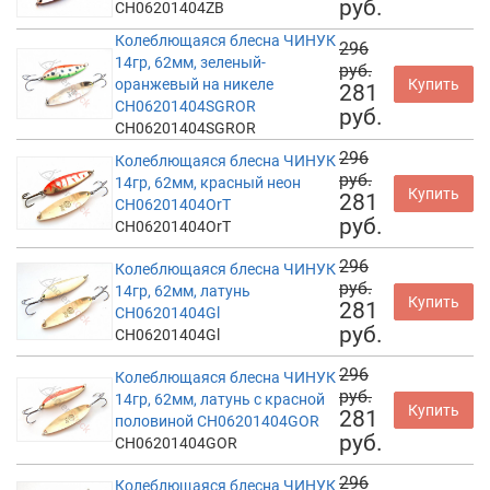
руб.
CH06201404ZB
Колеблющаяся блесна ЧИНУК
296
14гр, 62мм, зеленый-
руб.
оранжевый на никеле
Купить
281
CH06201404SGROR
руб.
CH06201404SGROR
296
Колеблющаяся блесна ЧИНУК
руб.
14гр, 62мм, красный неон
Купить
281
CH06201404OrT
руб.
CH06201404OrT
296
Колеблющаяся блесна ЧИНУК
руб.
14гр, 62мм, латунь
Купить
281
CH06201404Gl
руб.
CH06201404Gl
296
Колеблющаяся блесна ЧИНУК
руб.
14гр, 62мм, латунь с красной
Купить
281
половиной CH06201404GOR
руб.
CH06201404GOR
296
Колеблющаяся блесна ЧИНУК