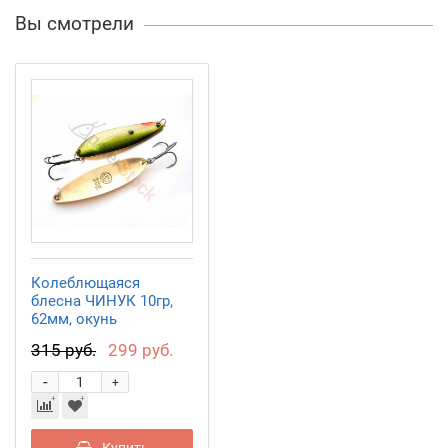
Вы смотрели
Колеблющаяся
блесна ЧИНУК 10гр,
62мм, окунь
CH06201004OK
315 руб.
299 руб.
-
+
Купить