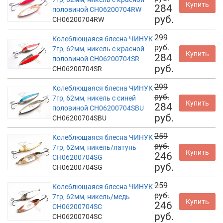
Купить
284
половиной CH06200704RW
руб.
CH06200704RW
299
Колеблющаяся блесна ЧИНУК
руб.
7гр, 62мм, никель с красной
Купить
284
половиной CH06200704SR
руб.
CH06200704SR
299
Колеблющаяся блесна ЧИНУК
руб.
7гр, 62мм, никель с синей
Купить
284
половиной CH06200704SBU
руб.
CH06200704SBU
259
Колеблющаяся блесна ЧИНУК
руб.
7гр, 62мм, никель/латунь
Купить
246
CH06200704SG
руб.
CH06200704SG
259
Колеблющаяся блесна ЧИНУК
руб.
7гр, 62мм, никель/медь
Купить
246
CH06200704SC
руб.
CH06200704SC