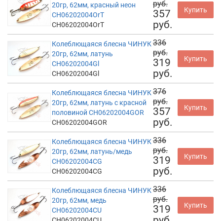
руб.
20гр, 62мм, красный неон
Купить
357
CH06202004OrT
руб.
CH06202004OrT
336
Колеблющаяся блесна ЧИНУК
руб.
20гр, 62мм, латунь
Купить
319
CH06202004Gl
руб.
CH06202004Gl
376
Колеблющаяся блесна ЧИНУК
руб.
20гр, 62мм, латунь с красной
Купить
357
половиной CH06202004GOR
руб.
CH06202004GOR
336
Колеблющаяся блесна ЧИНУК
руб.
20гр, 62мм, латунь/медь
Купить
319
CH06202004CG
руб.
CH06202004CG
336
Колеблющаяся блесна ЧИНУК
руб.
20гр, 62мм, медь
Купить
319
CH06202004CU
руб.
CH06202004CU