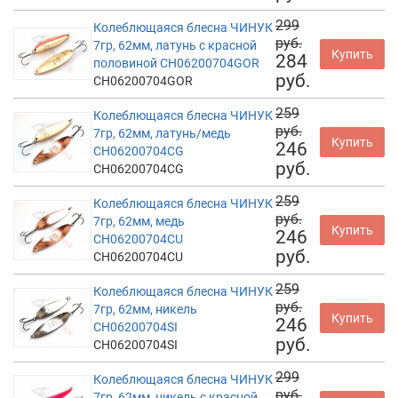
299
Колеблющаяся блесна ЧИНУК
руб.
7гр, 62мм, латунь с красной
Купить
284
половиной CH06200704GOR
руб.
CH06200704GOR
259
Колеблющаяся блесна ЧИНУК
руб.
7гр, 62мм, латунь/медь
Купить
246
CH06200704CG
руб.
CH06200704CG
259
Колеблющаяся блесна ЧИНУК
руб.
7гр, 62мм, медь
Купить
246
CH06200704CU
руб.
CH06200704CU
259
Колеблющаяся блесна ЧИНУК
руб.
7гр, 62мм, никель
Купить
246
CH06200704SI
руб.
CH06200704SI
299
Колеблющаяся блесна ЧИНУК
руб.
7гр, 62мм, никель с красной