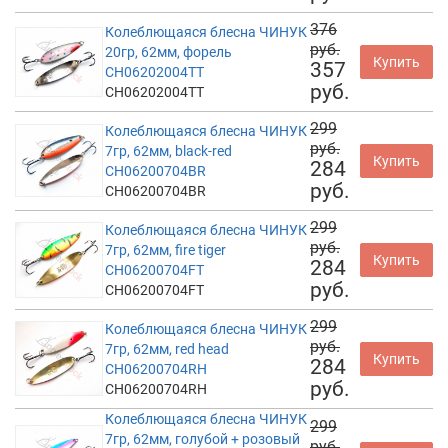
376
Колеблющаяся блесна ЧИНУК
руб.
20гр, 62мм, форель
Купить
357
CH06202004TT
руб.
CH06202004TT
299
Колеблющаяся блесна ЧИНУК
руб.
7гр, 62мм, black-red
Купить
284
CH06200704BR
руб.
CH06200704BR
299
Колеблющаяся блесна ЧИНУК
руб.
7гр, 62мм, fire tiger
Купить
284
CH06200704FT
руб.
CH06200704FT
299
Колеблющаяся блесна ЧИНУК
руб.
7гр, 62мм, red head
Купить
284
CH06200704RH
руб.
CH06200704RH
Колеблющаяся блесна ЧИНУК
299
7гр, 62мм, голубой + розовый
руб.