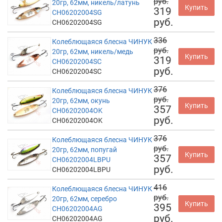
руб.
20гр, 62мм, никель/латунь
Купить
319
CH06202004SG
руб.
CH06202004SG
336
Колеблющаяся блесна ЧИНУК
руб.
20гр, 62мм, никель/медь
Купить
319
CH06202004SC
руб.
CH06202004SC
376
Колеблющаяся блесна ЧИНУК
руб.
20гр, 62мм, окунь
Купить
357
CH06202004OK
руб.
CH06202004OK
376
Колеблющаяся блесна ЧИНУК
руб.
20гр, 62мм, попугай
Купить
357
CH06202004LBPU
руб.
CH06202004LBPU
416
Колеблющаяся блесна ЧИНУК
руб.
20гр, 62мм, серебро
Купить
395
CH06202004AG
руб.
CH06202004AG