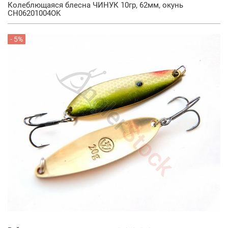
Колеблющаяся блесна ЧИНУК 10гр, 62мм, окунь
CH06201004OK
- 5%