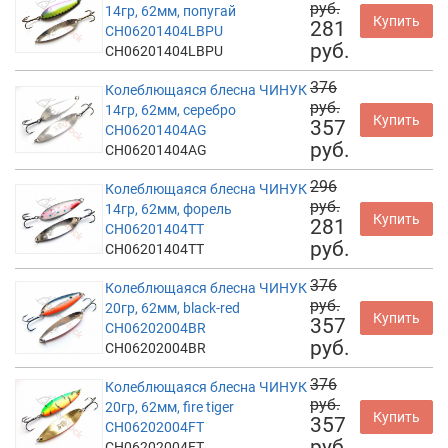
руб.
14гр, 62мм, попугай
Купить
281
CH06201404LBPU
руб.
CH06201404LBPU
376
Колеблющаяся блесна ЧИНУК
руб.
14гр, 62мм, серебро
Купить
357
CH06201404AG
руб.
CH06201404AG
296
Колеблющаяся блесна ЧИНУК
руб.
14гр, 62мм, форель
Купить
281
CH06201404TT
руб.
CH06201404TT
376
Колеблющаяся блесна ЧИНУК
руб.
20гр, 62мм, black-red
Купить
357
CH06202004BR
руб.
CH06202004BR
376
Колеблющаяся блесна ЧИНУК
руб.
20гр, 62мм, fire tiger
Купить
357
CH06202004FT
руб.
CH06202004FT