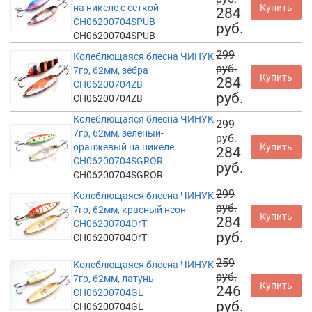
на никеле с сеткой
Купить
284
CH06200704SPUB
руб.
CH06200704SPUB
299
Колеблющаяся блесна ЧИНУК
руб.
7гр, 62мм, зебра
Купить
284
CH06200704ZB
руб.
CH06200704ZB
Колеблющаяся блесна ЧИНУК
299
7гр, 62мм, зеленый-
руб.
оранжевый на никеле
Купить
284
CH06200704SGROR
руб.
CH06200704SGROR
299
Колеблющаяся блесна ЧИНУК
руб.
7гр, 62мм, красный неон
Купить
284
CH06200704OrT
руб.
CH06200704OrT
259
Колеблющаяся блесна ЧИНУК
руб.
7гр, 62мм, латунь
Купить
246
CH06200704GL
руб.
CH06200704GL