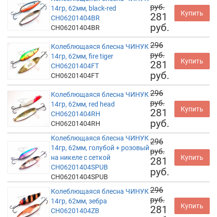
руб.
14гр, 62мм, black-red
Купить
281
CH06201404BR
руб.
CH06201404BR
296
Колеблющаяся блесна ЧИНУК
руб.
14гр, 62мм, fire tiger
Купить
281
CH06201404FT
руб.
CH06201404FT
296
Колеблющаяся блесна ЧИНУК
руб.
14гр, 62мм, red head
Купить
281
CH06201404RH
руб.
CH06201404RH
Колеблющаяся блесна ЧИНУК
296
14гр, 62мм, голубой + розовый
руб.
на никеле с сеткой
Купить
281
CH06201404SPUB
руб.
CH06201404SPUB
296
Колеблющаяся блесна ЧИНУК
руб.
14гр, 62мм, зебра
Купить
281
CH06201404ZB