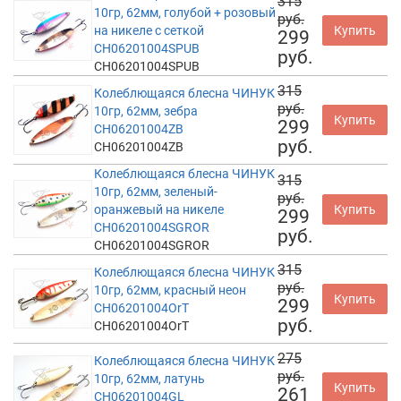
315
10гр, 62мм, голубой + розовый
руб.
на никеле с сеткой
Купить
299
CH06201004SPUB
руб.
CH06201004SPUB
315
Колеблющаяся блесна ЧИНУК
руб.
10гр, 62мм, зебра
Купить
299
CH06201004ZB
руб.
CH06201004ZB
Колеблющаяся блесна ЧИНУК
315
10гр, 62мм, зеленый-
руб.
оранжевый на никеле
Купить
299
CH06201004SGROR
руб.
CH06201004SGROR
315
Колеблющаяся блесна ЧИНУК
руб.
10гр, 62мм, красный неон
Купить
299
CH06201004OrT
руб.
CH06201004OrT
275
Колеблющаяся блесна ЧИНУК
руб.
10гр, 62мм, латунь
Купить
261
CH06201004GL