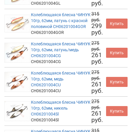
руб.
CH06201004GL
315
Колеблющаяся блесна ЧИНУК
руб.
10гр, 62мм, латунь с красной
Купить
299
половиной CH06201004GOR
руб.
CH06201004GOR
275
Колеблющаяся блесна ЧИНУК
руб.
10гр, 62мм, латунь/медь
Купить
261
CH06201004CG
руб.
CH06201004CG
275
Колеблющаяся блесна ЧИНУК
руб.
10гр, 62мм, медь
Купить
261
CH06201004CU
руб.
CH06201004CU
275
Колеблющаяся блесна ЧИНУК
руб.
10гр, 62мм, никель
Купить
261
CH06201004Sl
руб.
CH06201004Sl
315
Колеблющаяся блесна ЧИНУК