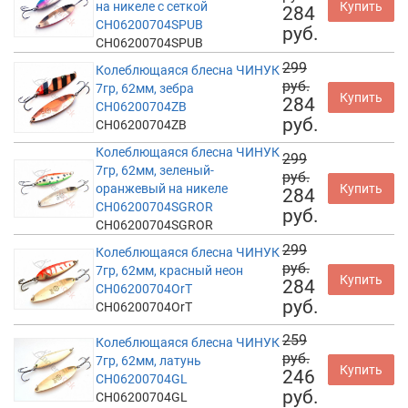
на никеле с сеткой
Купить
284
CH06200704SPUB
руб.
CH06200704SPUB
299
Колеблющаяся блесна ЧИНУК
руб.
7гр, 62мм, зебра
Купить
284
CH06200704ZB
руб.
CH06200704ZB
Колеблющаяся блесна ЧИНУК
299
7гр, 62мм, зеленый-
руб.
оранжевый на никеле
Купить
284
CH06200704SGROR
руб.
CH06200704SGROR
299
Колеблющаяся блесна ЧИНУК
руб.
7гр, 62мм, красный неон
Купить
284
CH06200704OrT
руб.
CH06200704OrT
259
Колеблющаяся блесна ЧИНУК
руб.
7гр, 62мм, латунь
Купить
246
CH06200704GL
руб.
CH06200704GL