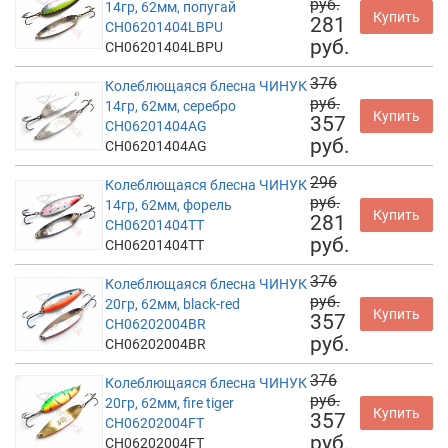
руб.
14гр, 62мм, попугай
Купить
281
CH06201404LBPU
руб.
CH06201404LBPU
376
Колеблющаяся блесна ЧИНУК
руб.
14гр, 62мм, серебро
Купить
357
CH06201404AG
руб.
CH06201404AG
296
Колеблющаяся блесна ЧИНУК
руб.
14гр, 62мм, форель
Купить
281
CH06201404TT
руб.
CH06201404TT
376
Колеблющаяся блесна ЧИНУК
руб.
20гр, 62мм, black-red
Купить
357
CH06202004BR
руб.
CH06202004BR
376
Колеблющаяся блесна ЧИНУК
руб.
20гр, 62мм, fire tiger
Купить
357
CH06202004FT
руб.
CH06202004FT