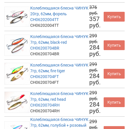
376
Колеблющаяся блесна ЧИНУК
руб.
20гр, 62мм, форель
Купить
357
CH06202004TT
руб.
CH06202004TT
299
Колеблющаяся блесна ЧИНУК
руб.
7гр, 62мм, black-red
Купить
284
CH06200704BR
руб.
CH06200704BR
299
Колеблющаяся блесна ЧИНУК
руб.
7гр, 62мм, fire tiger
Купить
284
CH06200704FT
руб.
CH06200704FT
299
Колеблющаяся блесна ЧИНУК
руб.
7гр, 62мм, red head
Купить
284
CH06200704RH
руб.
CH06200704RH
Колеблющаяся блесна ЧИНУК
299
7гр, 62мм, голубой + розовый
руб.