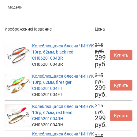
Модели
Изображение
Название
Цена
315
Колеблющаяся блесна ЧИНУК
руб.
10гр, 62мм, black-red
Купить
299
CH06201004BR
руб.
CH06201004BR
315
Колеблющаяся блесна ЧИНУК
руб.
10гр, 62мм, fire tiger
Купить
299
CH06201004FT
руб.
CH06201004FT
315
Колеблющаяся блесна ЧИНУК
руб.
10гр, 62мм, red head
Купить
299
CH06201004RH
руб.
CH06201004RH
Колеблющаяся блесна ЧИНУК
315