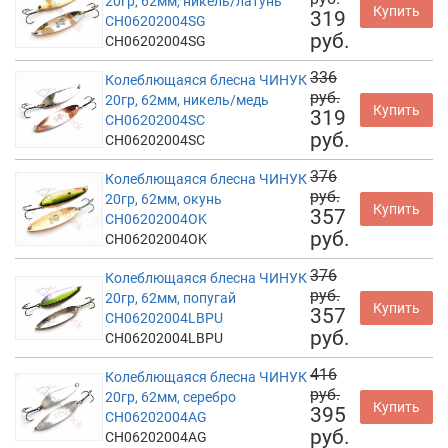
20гр, 62мм, никель/латунь
Купить
319
CH06202004SG
руб.
CH06202004SG
336
Колеблющаяся блесна ЧИНУК
руб.
20гр, 62мм, никель/медь
Купить
319
CH06202004SC
руб.
CH06202004SC
376
Колеблющаяся блесна ЧИНУК
руб.
20гр, 62мм, окунь
Купить
357
CH06202004OK
руб.
CH06202004OK
376
Колеблющаяся блесна ЧИНУК
руб.
20гр, 62мм, попугай
Купить
357
CH06202004LBPU
руб.
CH06202004LBPU
416
Колеблющаяся блесна ЧИНУК
руб.
20гр, 62мм, серебро
Купить
395
CH06202004AG
руб.
CH06202004AG