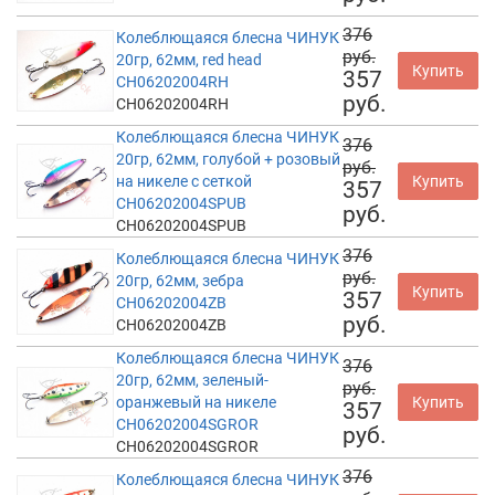
376
Колеблющаяся блесна ЧИНУК
руб.
20гр, 62мм, red head
Купить
357
CH06202004RH
руб.
CH06202004RH
Колеблющаяся блесна ЧИНУК
376
20гр, 62мм, голубой + розовый
руб.
на никеле с сеткой
Купить
357
CH06202004SPUB
руб.
CH06202004SPUB
376
Колеблющаяся блесна ЧИНУК
руб.
20гр, 62мм, зебра
Купить
357
CH06202004ZB
руб.
CH06202004ZB
Колеблющаяся блесна ЧИНУК
376
20гр, 62мм, зеленый-
руб.
оранжевый на никеле
Купить
357
CH06202004SGROR
руб.
CH06202004SGROR
376
Колеблющаяся блесна ЧИНУК