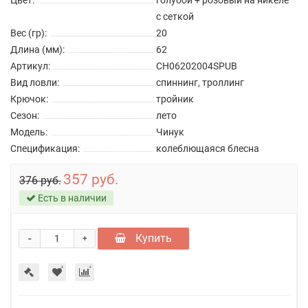
с сеткой
Вес (гр):
20
Длина (мм):
62
Артикул:
CH06202004SPUB
Вид ловли:
спиннинг, троллинг
Крючок:
тройник
Сезон:
лето
Модель:
Чинук
Спецификация:
колеблющаяся блесна
357 руб.
376 руб.
Есть в наличии
-
Купить
+