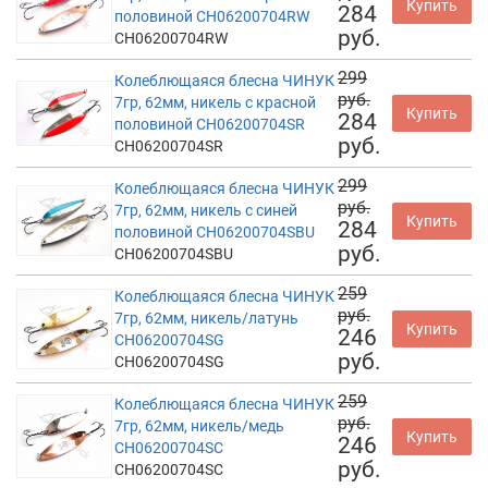
Купить
284
половиной CH06200704RW
руб.
CH06200704RW
299
Колеблющаяся блесна ЧИНУК
руб.
7гр, 62мм, никель с красной
Купить
284
половиной CH06200704SR
руб.
CH06200704SR
299
Колеблющаяся блесна ЧИНУК
руб.
7гр, 62мм, никель с синей
Купить
284
половиной CH06200704SBU
руб.
CH06200704SBU
259
Колеблющаяся блесна ЧИНУК
руб.
7гр, 62мм, никель/латунь
Купить
246
CH06200704SG
руб.
CH06200704SG
259
Колеблющаяся блесна ЧИНУК
руб.
7гр, 62мм, никель/медь
Купить
246
CH06200704SC
руб.
CH06200704SC