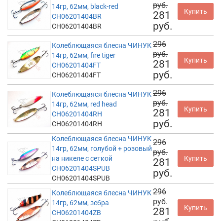
руб.
14гр, 62мм, black-red
Купить
281
CH06201404BR
руб.
CH06201404BR
296
Колеблющаяся блесна ЧИНУК
руб.
14гр, 62мм, fire tiger
Купить
281
CH06201404FT
руб.
CH06201404FT
296
Колеблющаяся блесна ЧИНУК
руб.
14гр, 62мм, red head
Купить
281
CH06201404RH
руб.
CH06201404RH
Колеблющаяся блесна ЧИНУК
296
14гр, 62мм, голубой + розовый
руб.
на никеле с сеткой
Купить
281
CH06201404SPUB
руб.
CH06201404SPUB
296
Колеблющаяся блесна ЧИНУК
руб.
14гр, 62мм, зебра
Купить
281
CH06201404ZB