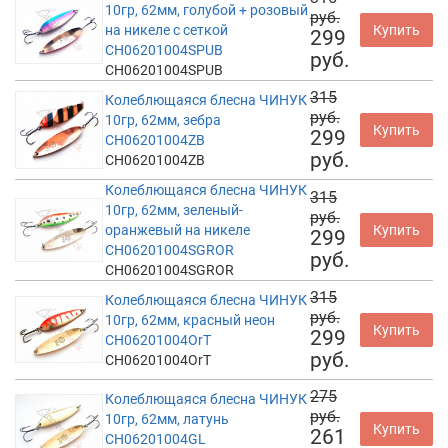
10гр, 62мм, голубой + розовый
руб.
на никеле с сеткой
Купить
299
CH06201004SPUB
руб.
CH06201004SPUB
315
Колеблющаяся блесна ЧИНУК
руб.
10гр, 62мм, зебра
Купить
299
CH06201004ZB
руб.
CH06201004ZB
Колеблющаяся блесна ЧИНУК
315
10гр, 62мм, зеленый-
руб.
оранжевый на никеле
Купить
299
CH06201004SGROR
руб.
CH06201004SGROR
315
Колеблющаяся блесна ЧИНУК
руб.
10гр, 62мм, красный неон
Купить
299
CH06201004OrT
руб.
CH06201004OrT
275
Колеблющаяся блесна ЧИНУК
руб.
10гр, 62мм, латунь
Купить
261
CH06201004GL