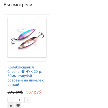
Вы смотрели
Колеблющаяся
блесна ЧИНУК 20гр,
62мм, голубой +
розовый на никеле с
сеткой
CH06202004SPUB
376 руб.
357 руб.
-
+