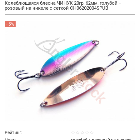
Колеблющаяся блесна ЧИНУК 20гр, 62мм, голубой +
розовый на никеле с сеткой CH06202004SPUB
- 5%
Рейтинг:
Цвет:
голубой + розовый на никеле