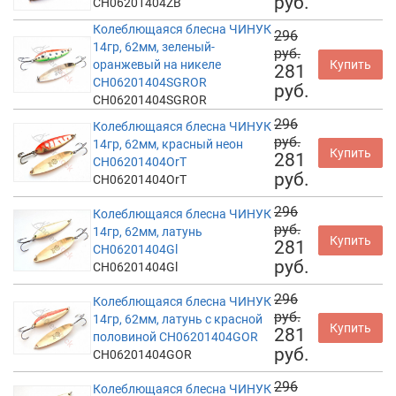
руб.
CH06201404ZB
Колеблющаяся блесна ЧИНУК
296
14гр, 62мм, зеленый-
руб.
оранжевый на никеле
Купить
281
CH06201404SGROR
руб.
CH06201404SGROR
296
Колеблющаяся блесна ЧИНУК
руб.
14гр, 62мм, красный неон
Купить
281
CH06201404OrT
руб.
CH06201404OrT
296
Колеблющаяся блесна ЧИНУК
руб.
14гр, 62мм, латунь
Купить
281
CH06201404Gl
руб.
CH06201404Gl
296
Колеблющаяся блесна ЧИНУК
руб.
14гр, 62мм, латунь с красной
Купить
281
половиной CH06201404GOR
руб.
CH06201404GOR
296
Колеблющаяся блесна ЧИНУК