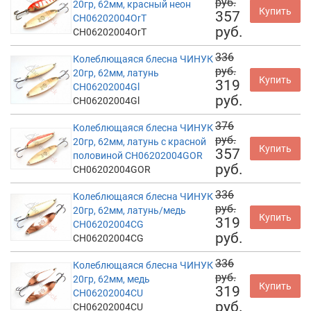
руб.
20гр, 62мм, красный неон
Купить
357
CH06202004OrT
руб.
CH06202004OrT
336
Колеблющаяся блесна ЧИНУК
руб.
20гр, 62мм, латунь
Купить
319
CH06202004Gl
руб.
CH06202004Gl
376
Колеблющаяся блесна ЧИНУК
руб.
20гр, 62мм, латунь с красной
Купить
357
половиной CH06202004GOR
руб.
CH06202004GOR
336
Колеблющаяся блесна ЧИНУК
руб.
20гр, 62мм, латунь/медь
Купить
319
CH06202004CG
руб.
CH06202004CG
336
Колеблющаяся блесна ЧИНУК
руб.
20гр, 62мм, медь
Купить
319
CH06202004CU
руб.
CH06202004CU